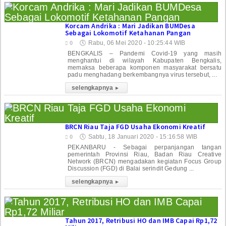
Korcam Andrika : Mari Jadikan BUMDesa
Sebagai Lokomotif Ketahanan Pangan
🕔
Rabu, 06 Mei 2020 - 10:25:44 WIB
0
BENGKALIS – Pandemi Covid-19 yang masih
menghantui di wilayah Kabupaten Bengkalis,
memaksa beberapa komponen masyarakat bersatu
padu menghadang berkembangnya virus tersebut, ...
selengkapnya
▸
BRCN Riau Taja FGD Usaha Ekonomi Kreatif
🕔
Sabtu, 18 Januari 2020 - 15:16:58 WIB
0
PEKANBARU - Sebagai perpanjangan tangan
pemerintah Provinsi Riau, Badan Riau Creative
Network (BRCN) mengadakan kegiatan Focus Group
Discussion (FGD) di Balai serindit Gedung ...
selengkapnya
▸
Tahun 2017, Retribusi HO dan IMB Capai Rp1,72