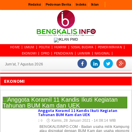
Redaksi
Pedoman Berita
Indeks
Iklan
HOME
UMUM
POLITIK
HUKRIM
SOSIAL BUDAYA
PEMERINTAHAN
EKONOMI
DPRD
PENDIDIKAN
LAINNYA
NASIONAL
Jum'at, 7 Agustus 2026
EKONOMI
Anggota Koramil 11 Kandis Ikuti Kegiatan
Tahunan BUM Kam dan UEK
🕔
Kamis, 28 Januari 2021 - 14:08:14 WIB
0
BENGKALISINFO.COM - Badan usaha milik Kampung
atau disingkat dengan BUM Kam dan usaha ekonomi