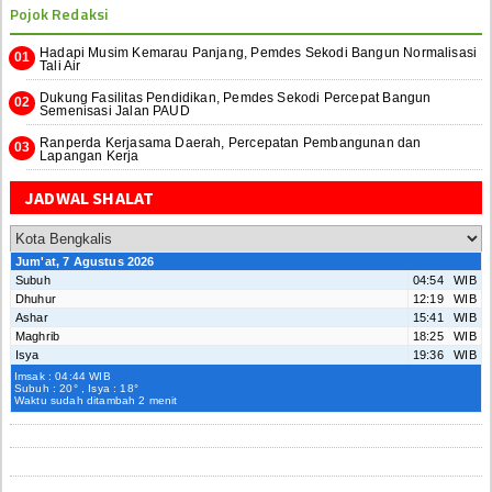
Pojok Redaksi
Hadapi Musim Kemarau Panjang, Pemdes Sekodi Bangun Normalisasi
Tali Air
Dukung Fasilitas Pendidikan, Pemdes Sekodi Percepat Bangun
Semenisasi Jalan PAUD
Ranperda Kerjasama Daerah, Percepatan Pembangunan dan
Lapangan Kerja
JADWAL SHALAT
Jum'at, 7 Agustus 2026
Subuh
04:54 WIB
Dhuhur
12:19 WIB
Ashar
15:41 WIB
Maghrib
18:25 WIB
Isya
19:36 WIB
Imsak : 04:44 WIB
Subuh : 20° , Isya : 18°
Waktu sudah ditambah 2 menit