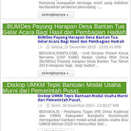
Kampung merupakan lembaga resmi yang didirikan
berdasarkan peraturan perundang - ...
selengkapnya
▸
BUMDes Payung Harapan Desa Bantan Tua
Gelar Acara Bagi Hasil dan Pembagian Hadiah
🕔
Selasa, 22 Desember 2020 - 23:02:41 WIB
0
BENGKALISINFO.COM, - Unit Simpan Pinjam Karya
Bersama (USP KABE) Badan Usaha Milik Desa
(BUMDes) Payung harapan Desa Bantan Tua Tahun
2019 mengelar bagi - bagi hadiah ...
selengkapnya
▸
Diskop UMKM Tepis Bantuan Modal Usaha Murni
dari Pemerintah Pusat.
🕔
Senin, 30 November 2020 - 22:00:37 WIB
0
BENGKALIS - Pelaksana Tugas (Plt) Dinas Koperasi
dan UMKM Kabupaten Bengkalis Nurminsyah
menegaskan bantuan modal untuk pelaku usaha atau
UMKM ditahun 2020 ini bersumber dari ...