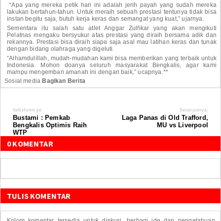
“Apa yang mereka petik hari ini adalah jerih payah yang sudah mereka
lakukan bertahun-tahun. Untuk meraih sebuah prestasi tentunya tidak bisa
instan begitu saja, butuh kerja keras dan semangat yang kuat,” ujarnya.
Sementara itu salah satu atlet Anggar Zulfikar yang akan mengikuti
Pelatnas mengaku bersyukur atas prestasi yang diraih bersama adik dan
rekannya. Prestasi bisa diraih siapa saja asal mau latihan keras dan tunak
dengan bidang olahraga yang digeluti.
“Alhamdulillah, mudah-mudahan kami bisa memberikan yang terbaik untuk
Indonesia. Mohon doanya seluruh masyarakat Bengkalis, agar kami
mampu mengemban amanah ini dengan baik,” ucapnya.**
Sosial media
Bagikan Berita
Sebelumnya:
Selanjutnya:
Bustami : Pemkab
Laga Panas di Old Trafford,
Bengkalis Optimis Raih
MU vs Liverpool
WTP
0 KOMENTAR
TULIS KOMENTAR
Kolom komentar tersedia untuk diskusi, berbagi ide dan pengetahuan.