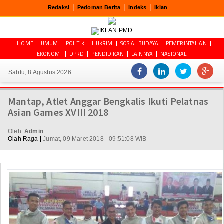
Redaksi
Pedoman Berita
Indeks
Iklan
HOME
UMUM
POLITIK
HUKRIM
SOSIAL BUDAYA
PEMERINTAHAN
EKONOMI
DPRD
PENDIDIKAN
LAINNYA
NASIONAL
Sabtu, 8 Agustus 2026
Mantap, Atlet Anggar Bengkalis Ikuti Pelatnas
Asian Games XVIII 2018
Oleh:
Admin
Olah Raga
|
Jumat, 09 Maret 2018 - 09:51:08 WIB