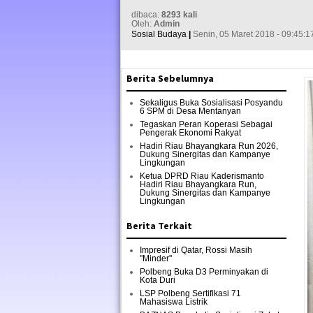
dibaca:
8293 kali
Oleh:
Admin
Sosial Budaya
|
Senin, 05 Maret 2018 - 09:45:1
Berita Sebelumnya
Sekaligus Buka Sosialisasi Posyandu
6 SPM di Desa Mentanyan
Tegaskan Peran Koperasi Sebagai
Pengerak Ekonomi Rakyat
Hadiri Riau Bhayangkara Run 2026,
Dukung Sinergitas dan Kampanye
Lingkungan
Ketua DPRD Riau Kaderismanto
Hadiri Riau Bhayangkara Run,
Dukung Sinergitas dan Kampanye
Lingkungan
Berita Terkait
Impresif di Qatar, Rossi Masih
"Minder"
Polbeng Buka D3 Perminyakan di
Kota Duri
LSP Polbeng Sertifikasi 71
Mahasiswa Listrik