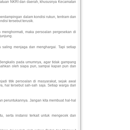
ersatuan NKRI dan daerah, khususnya Kecamatan
 berdampingan dalam kondisi rukun, tentram dan
isi tersebut terusik
.
n menghormati, maka persoalan pergesekan di
ijunjung.
s saling menjaga dan menghargai. Tapi setiap
Bengkalis pada umumnya, agar tidak gampang
isahkan oleh siapa pun, sampai kapan pun dan
adi titik persoalan di masyarakat, sejak awal
 hal tersebut sah-sah saja. Setiap warga dari
an peruntukannya. Jangan kita membuat hal-hal
, serta instansi terkait untuk mengecek dan