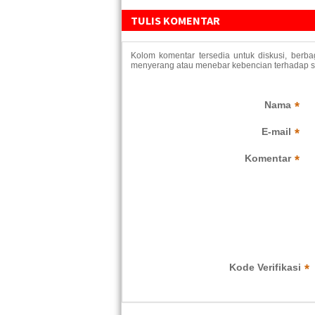
TULIS KOMENTAR
Kolom komentar tersedia untuk diskusi, berb
menyerang atau menebar kebencian terhadap suk
Nama
*
E-mail
*
Komentar
*
Kode Verifikasi
*