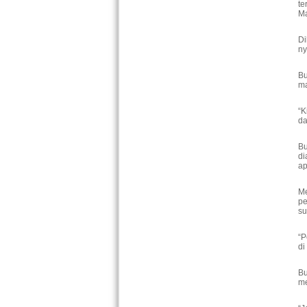
te
Ma
Di
ny
Bu
ma
“K
da
B
di
a
Me
pe
su
“P
di
Bu
me