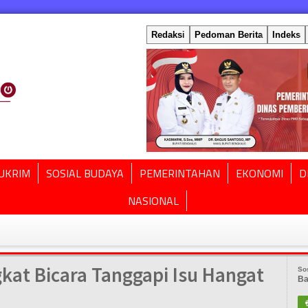
Redaksi
Pedoman Berita
Indeks
UKRIM
SOSIAL BUDAYA
PEMERINTAHAN
EKONOMI
D
NASIONAL
kat Bicara Tanggapi Isu Hangat
So
Ba