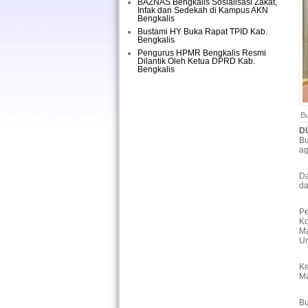
BAZNAS Bengkalis Sosialisasi Zakat,
Infak dan Sedekah di Kampus AKN
Bengkalis
Bustami HY Buka Rapat TPID Kab.
Bengkalis
Pengurus HPMR Bengkalis Resmi
Dilantik Oleh Ketua DPRD Kab.
Bengkalis
B
D
Bu
a
Da
da
Pe
Ko
Ma
U
Ke
Ma
Bu