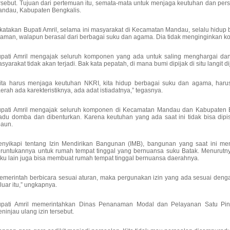
rsebut. Tujuan dari pertemuan itu, semata-mata untuk menjaga keutuhan dan p
ndau, Kabupaten Bengkalis.
katakan Bupati Amril, selama ini masyarakat di Kecamatan Mandau, selalu hidup
aman, walapun berasal dari berbagai suku dan agama. Dia tidak menginginkan kond
pati Amril mengajak seluruh komponen yang ada untuk saling menghargai da
syarakat tidak akan terjadi. Bak kata pepatah, di mana bumi dipijak di situ langit d
ita harus menjaga keutuhan NKRI, kita hidup berbagai suku dan agama, haru
erah ada karekteristiknya, ada adat istiadatnya,” tegasnya.
upati Amril mengajak seluruh komponen di Kecamatan Mandau dan Kabupaten 
adu domba dan dibenturkan. Karena keutuhan yang ada saat ini tidak bisa dip
paun.
nyikapi tentang Izin Mendirikan Bangunan (IMB), bangunan yang saat ini menj
runtukannya untuk rumah tempat tinggal yang bernuansa suku Batak. Menurutnya,
ku lain juga bisa membuat rumah tempat tinggal bernuansa daerahnya.
emerintah berbicara sesuai aturan, maka pergunakan izin yang ada sesuai deng
 luar itu,” ungkapnya.
pati Amril memerintahkan Dinas Penanaman Modal dan Pelayanan Satu Pintu
ninjau ulang izin tersebut.