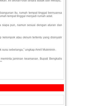
kkan. Ini seolah-olah antara Batak dan Melayu,”
 bangunan itu, rumah tempat tinggal bernuansa
 rumah tempat tinggal menjadi rumah adat.
da siapa pun, namun sesuai dengan aturan dan
p kelompok atau oknum tertentu yang disinyalir
sak susu sebelanga,” ungkap Amril Mukminin.
, meminta jaminan keamanan. Bupati Bengkalis
**