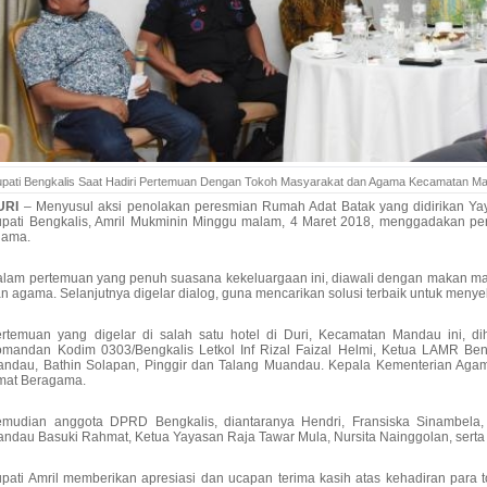
upati Bengkalis Saat Hadiri Pertemuan Dengan Tokoh Masyarakat dan Agama Kecamatan M
URI
– Menyusul aksi penolakan peresmian Rumah Adat Batak yang didirikan Y
pati Bengkalis, Amril Mukminin Minggu malam, 4 Maret 2018, menggadakan pe
gama.
lam pertemuan yang penuh suasana kekeluargaan ini, diawali dengan makan m
n agama. Selanjutnya digelar dialog, guna mencarikan solusi terbaik untuk menyel
rtemuan yang digelar di salah satu hotel di Duri, Kecamatan Mandau ini, di
mandan Kodim 0303/Bengkalis Letkol Inf Rizal Faizal Helmi, Ketua LAMR Be
ndau, Bathin Solapan, Pinggir dan Talang Muandau. Kepala Kementerian Ag
mat Beragama.
mudian anggota DPRD Bengkalis, diantaranya Hendri, Fransiska Sinambela,
ndau Basuki Rahmat, Ketua Yayasan Raja Tawar Mula, Nursita Nainggolan, serta 
pati Amril memberikan apresiasi dan ucapan terima kasih atas kehadiran par