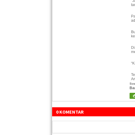
“J
ta
Pa
ad
Bu
ke
Di
me
“K
Te
Am
Sos
Ba
0 KOMENTAR