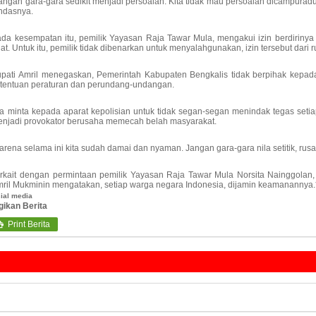
angan gara-gara sedikit menjadi persoalan. Kita tidak mau persoalan dicampuradu
ndasnya.
da kesempatan itu, pemilik Yayasan Raja Tawar Mula, mengakui izin berdirinya
at. Untuk itu, pemilik tidak dibenarkan untuk menyalahgunakan, izin tersebut dari
pati Amril menegaskan, Pemerintah Kabupaten Bengkalis tidak berpihak kepa
tentuan peraturan dan perundang-undangan.
a minta kepada aparat kepolisian untuk tidak segan-segan menindak tegas setia
njadi provokator berusaha memecah belah masyarakat.
arena selama ini kita sudah damai dan nyaman. Jangan gara-gara nila setitik, ru
rkait dengan permintaan pemilik Yayasan Raja Tawar Mula Norsita Nainggolan
ril Mukminin mengatakan, setiap warga negara Indonesia, dijamin keamanannya.
ial media
gikan Berita
Print Berita
