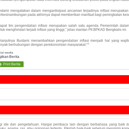
stami mengatakan dalam mengantisipasi ancaman terjadinya inflasi merupaka
rkesinambungan pada akhirnya dapat memberikan manfaat bagi peningkatan kese
apat tim pengendalian inflasi merupakan salah satu agenda Pemerintah dal
tuk menghindari terjadi inflasi yang tinggi,” jelas mantan Plt BPKAD Bengkalis ini.
lanjutnya Bustami menambahkan pengendalian inflasi menjadi hal yang waji
nyak berhubungan dengan perekonomian masyarakat.**
ial media
gikan Berita
Print Berita

agi ide dan pengetahuan. Hargai pembaca lain dengan berbahasa yang baik da
u, agama, ras, atau golongan tertentu. Pikirlah baik-baik sebelum mengirim kome