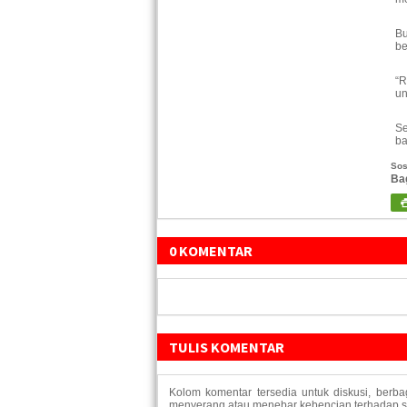
Bu
be
“R
un
Se
ba
Sos
Ba
0 KOMENTAR
TULIS KOMENTAR
Kolom komentar tersedia untuk diskusi, berb
menyerang atau menebar kebencian terhadap suk