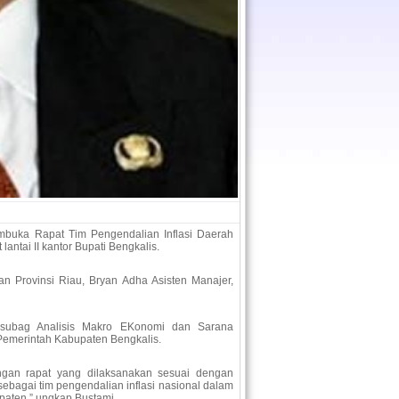
mbuka Rapat Tim Pengendalian Inflasi Daerah
lantai II kantor Bupati Bengkalis.
an Provinsi Riau, Bryan Adha Asisten Manajer,
Kasubag Analisis Makro EKonomi dan Sarana
 Pemerintah Kabupaten Bengkalis.
gan rapat yang dilaksanakan sesuai dengan
ebagai tim pengendalian inflasi nasional dalam
paten,” ungkap Bustami.