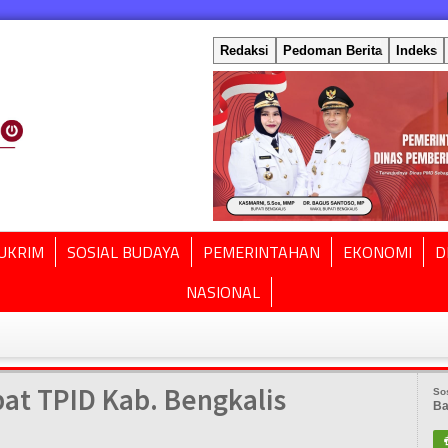
Redaksi
Pedoman Berita
Indeks
UKRIM
SOSIAL BUDAYA
PEMERINTAHAN
EKONOMI
D
NASIONAL
at TPID Kab. Bengkalis
So
Ba