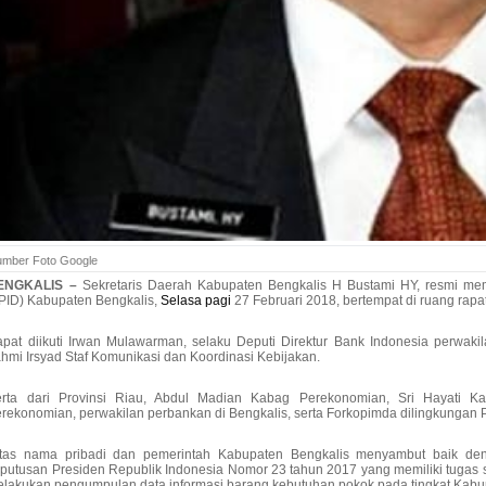
umber Foto Google
ENGKALIS –
Sekretaris Daerah Kabupaten Bengkalis H Bustami HY, resmi me
PID) Kabupaten Bengkalis,
Selasa pagi
27 Februari 2018, bertempat di ruang rapat 
pat diikuti Irwan Mulawarman, selaku Deputi Direktur Bank Indonesia perwakil
hmi Irsyad Staf Komunikasi dan Koordinasi Kebijakan.
erta dari Provinsi Riau, Abdul Madian Kabag Perekonomian, Sri Hayati 
rekonomian, perwakilan perbankan di Bengkalis, serta Forkopimda dilingkungan
Atas nama pribadi dan pemerintah Kabupaten Bengkalis menyambut baik den
putusan Presiden Republik Indonesia Nomor 23 tahun 2017 yang memiliki tugas s
lakukan pengumpulan data informasi barang kebutuhan pokok pada tingkat Kabu