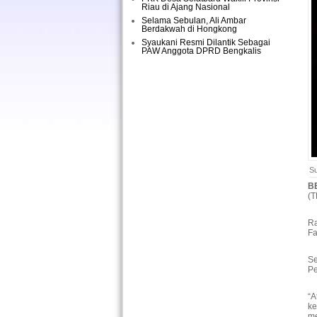
Riau di Ajang Nasional
Selama Sebulan, Ali Ambar
Berdakwah di Hongkong
Syaukani Resmi Dilantik Sebagai
PAW Anggota DPRD Bengkalis
S
B
(T
Ra
Fa
S
Pe
“
ke
me