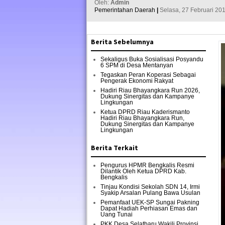
Oleh:
Admin
Pemerintahan Daerah
|
Selasa, 27 Februari 201
Berita Sebelumnya
Sekaligus Buka Sosialisasi Posyandu
6 SPM di Desa Mentanyan
Tegaskan Peran Koperasi Sebagai
Pengerak Ekonomi Rakyat
Hadiri Riau Bhayangkara Run 2026,
Dukung Sinergitas dan Kampanye
Lingkungan
Ketua DPRD Riau Kaderismanto
Hadiri Riau Bhayangkara Run,
Dukung Sinergitas dan Kampanye
Lingkungan
Berita Terkait
Pengurus HPMR Bengkalis Resmi
Dilantik Oleh Ketua DPRD Kab.
Bengkalis
Tinjau Kondisi Sekolah SDN 14, Irmi
Syakip Arsalan Pulang Bawa Usulan
Pemanfaat UEK-SP Sungai Pakning
Dapat Hadiah Perhiasan Emas dan
Uang Tunai
PKK Desa Selatbaru Wakili Provinsi