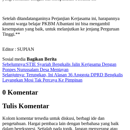
Setelah ditandatanganinya Perjanjian Kerjasama ini, harapannya
alumni warga belajar PKBM Albantani ini bisa mengambil
kesempatan yang baik, untuk melanjutkan ke jenjang Perguruan
Tinggi.**
Editor : SUPIAN
Sosial media
Bagikan Berita
Sebelumnya:
STIE Syariah Bengkalis Jalin Kerjasama Dengan
Ponpes Nurussalam Desa Mentayan
Selanjutnya:
Terungkap, Ini Alasan 36 Anggota DPRD Bengkalis
Layangkan Mosi Tak Percaya Ke Pimpinan
0 Komentar
Tulis Komentar
Kolom komentar tersedia untuk diskusi, berbagi ide dan
pengetahuan. Hargai pembaca lain dengan berbahasa yang baik
dalam berekspresi. Setialah pada topik. Jangan menyerang atau