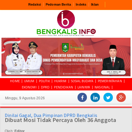
Redaksi
Pedoman Berita
Indeks
Iklan
HOME
UMUM
POLITIK
HUKRIM
SOSIAL BUDAYA
PEMERINTAHAN
EKONOMI
DPRD
PENDIDIKAN
LAINNYA
NASIONAL
Minggu, 9 Agustus 2026
Dinilai Gagal, Dua Pimpinan DPRD Bengkalis
Dibuat Mosi Tidak Percaya Oleh 36 Anggota
Oleh:
Editor