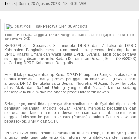
Politik
|
Senin, 28 Agustus 2023 - 18:06:09 WIB
Foto : Beberapa anggota DPRD Bengkalis pada saat mengajukan mosi tidak
percaya ke BKD
BENGKALIS - Sebanyak 36 anggota DPRD dari 7 fraksi di DPRD
Kabupaten Bengkalis mengajukan mosi tidak percaya terhadap Ketua
DPRD Khairul Umam dan Wakil Ketua DPRD Syahrial. Mosi tidak percaya
itu langsung disampaikan ke Badan Kehormatan Dewan, Senin (28/8/2023)
di Gedung DPRD Kabupaten Bengkalis.
Mosi tidak percaya terhadap Ketua DPRD Kabupaten Bengkalis atas dasar
bentuk kekesalan adanya proses penggantian antar waktu (PAW) empat
anggota DPRD Bengkalis yaitu Septian Nugraha, Al Azmi, Ruby Handoko
alias Akok dan Safroni Untung yang dinilai "cacat" karena sedang
bersengketa hukum dan melanggar proses tata tertib dewan.
Selanjutnya, mosi tidak percaya disampaikan untuk Syahrial dipicu oleh
penilaian kalangan anggota dewan karena membuat kegaduhan dan
mengganggu kinerja anggota dewan dengan cara tidak mengirimkan
anggota fraksinya ke panitia khusus (Pansus) diantara Pansus kawasan
bebas rokok, UMKM dan SOTK.
"Proses PAW yang belum berkekuatan hukum tetap, nah ini yang kami
anggap melanggar tata tertib dan aturan yang dilakukan oleh saudara