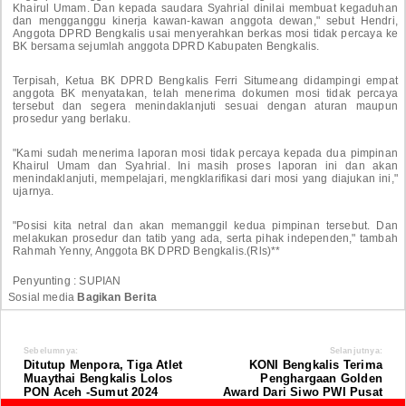
Khairul Umam. Dan kepada saudara Syahrial dinilai membuat kegaduhan
dan mengganggu kinerja kawan-kawan anggota dewan," sebut Hendri,
Anggota DPRD Bengkalis usai menyerahkan berkas mosi tidak percaya ke
BK bersama sejumlah anggota DPRD Kabupaten Bengkalis.
Terpisah, Ketua BK DPRD Bengkalis Ferri Situmeang didampingi empat
anggota BK menyatakan, telah menerima dokumen mosi tidak percaya
tersebut dan segera menindaklanjuti sesuai dengan aturan maupun
prosedur yang berlaku.
"Kami sudah menerima laporan mosi tidak percaya kepada dua pimpinan
Khairul Umam dan Syahrial. Ini masih proses laporan ini dan akan
menindaklanjuti, mempelajari, mengklarifikasi dari mosi yang diajukan ini,"
ujarnya.
"Posisi kita netral dan akan memanggil kedua pimpinan tersebut. Dan
melakukan prosedur dan tatib yang ada, serta pihak independen," tambah
Rahmah Yenny, Anggota BK DPRD Bengkalis.(Rls)**
Penyunting : SUPIAN
Sosial media
Bagikan Berita
Sebelumnya:
Selanjutnya:
Ditutup Menpora, Tiga Atlet
KONI Bengkalis Terima
Muaythai Bengkalis Lolos
Penghargaan Golden
PON Aceh -Sumut 2024
Award Dari Siwo PWI Pusat