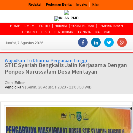
Redaksi
Pedoman Berita
Indeks
Iklan
HOME
UMUM
POLITIK
HUKRIM
SOSIAL BUDAYA
PEMERINTAHAN
EKONOMI
DPRD
PENDIDIKAN
LAINNYA
NASIONAL
Jum'at, 7 Agustus 2026
Wujudkan Tri Dharma Perguruan Tinggi
STIE Syariah Bengkalis Jalin Kerjasama Dengan
Ponpes Nurussalam Desa Mentayan
Oleh:
Editor
Pendidikan
|
Senin, 28 Agustus 2023 - 21:03:03 WIB