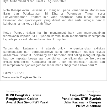
Kyai Muhammad Nizar, Jumat 25 Agustus 2023.
Nota Kesepakatan Bersama ini mengacu pada Penerimaan Mahasiswa
Baru dan Pelaksanaan Tri Dharma Perguruan Tinggi, serta
Penyelenggaraan Program lain yang disepakati para pihak, dengan
ketentuan dan syarat-syarat yang ditentukan dan serta sebagai bentuk
kolaborasi antar kedua Belah Pihak
Ketua Ponpes dalam hal ini menyambut baik dan menyampaikan
terimakasih kepada STIE Syariah karena telah memberikan kesempatan
kepada para santri dalam kemahiran komputer
Tujuan dari kerjasama ini adalah untuk mengembangkan aktivitas
kelembagaan dan pengabdiannya serta peningkatan kualitas civitas
akademika. Selain itu bersinergi dan berperan aktif saling menguntungkan
bagi peningkatan keagamaan, pendidikan, penelitian dan pemberdayaan
civitas akademika. Kerjasama dijalin untuk meningkatkan akses dan
kesempatan belajar keagamaan lebih intensif bagi mahasiswa baru.**
Editor : SUPIAN
Sosial media
Bagikan Berita
Sebelumnya:
Selanjutnya:
KONI Bengkalis Terima
Tingkatkan Program
Penghargaan Golden
Pendidikan, STIE Syariah
Award Dari Siwo PWI Pusat
Jalin Kerjasama Dengan
PKBM Albantani