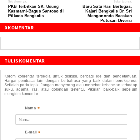
Sebelumnya:
Selanjutnya:
PKB Terbitkan SK, Usung
Baru Satu Hari Bertugas,
Kasmarni-Bagus Santoso di
Kajari Bengkalis Dr. Sri
Pilkada Bengkalis
Mengonondo Bacakan
Putusan Diversi
0 KOMENTAR
TULIS KOMENTAR
Kolom komentar tersedia untuk diskusi, berbagi ide dan pengetahuan.
Hargai pembaca lain dengan berbahasa yang baik dalam berekspresi.
Setialah pada topik. Jangan menyerang atau menebar kebencian terhadap
suku, agama, ras, atau golongan tertentu. Pikirlah baik-baik sebelum
mengirim komentar.
*
Nama
*
E-mail