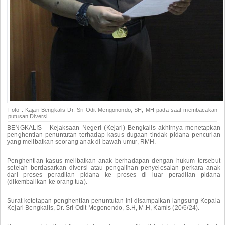
Foto : Kajari Bengkalis Dr. Sri Odit Mengonondo, SH, MH pada saat membacakan
putusan Diversi
BENGKALIS - Kejaksaan Negeri (Kejari) Bengkalis akhirnya menetapkan
penghentian penuntutan terhadap kasus dugaan tindak pidana pencurian
yang melibatkan seorang anak di bawah umur, RMH.
Penghentian kasus melibatkan anak berhadapan dengan hukum tersebut
setelah berdasarkan diversi atau pengalihan penyelesaian perkara anak
dari proses peradilan pidana ke proses di luar peradilan pidana
(dikembalikan ke orang tua).
Surat ketetapan penghentian penuntutan ini disampaikan langsung Kepala
Kejari Bengkalis, Dr. Sri Odit Megonondo, S.H, M.H, Kamis (20/6/24).