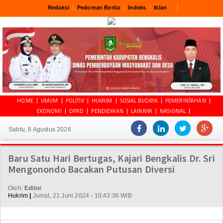
Redaksi
Pedoman Berita
Indeks
Iklan
HOME
UMUM
POLITIK
HUKRIM
SOSIAL BUDAYA
PEMERINTAHAN
EKONOMI
DPRD
PENDIDIKAN
LAINNYA
NASIONAL
Sabtu, 8 Agustus 2026
Baru Satu Hari Bertugas, Kajari Bengkalis Dr. Sri
Mengonondo Bacakan Putusan Diversi
Oleh:
Editor
Hukrim
|
Jumat, 21 Juni 2024 - 10:43:36 WIB