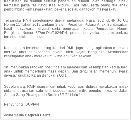
Keputusan ini diambil setelah pertemuan dihadiri oleh berbagai pihak,
termasuk jaksa fasilitator, Kasi Pidum, Kasi Intel, serta orang tua anak,
pembimbing kemasyarakatan, pekerja sosial, dan tokoh masyarakat.
Tersangka RMH sebelumnya dijerat melanggar Pasal 362 KUHP Jo UU
Nomor 11 Tahun 2012 tentang Sistem Peradilan Pidana Anak. Berdasarkan
hasil musyawarah diversi serta penetapan Ketua Pengadilan Negeri
Bengkalis Nomor 8/Pen.Dib/2024/PN, proses penyidikan dalam perkara
tersebut telah dihentikan.
Kesempatan tersebut, orang tua dari RMH juga mengungkapkan apresiasi
mereka atas pelaksanaan diversi oleh Kejari Bengkalis. Memberikan
kesempatan anak mereka untuk melanjutkan sekolah.
"Ini merupakan langkah positif dalam memberikan kesempatan kedua bagi
anak untuk memperbaiki masa depan. Dan tentu telah memenuhi syarat
diversi," ungkap Kajari Bengkalis Odit.
Sebelumnya, RMH diamankan pihak kepolisian diduga melakukan tindak
pidana pencurian satu unit sepeda motor milik penghuni kos di Jalan
Antara Gang Pinang pada Senin (3/6/24) lalu.**
Penyunting : SUPIAN
Sosial media
Bagikan Berita