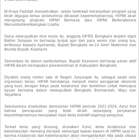
M Arsya Fadillah menyebutkan, selain bertekad melanjutkan program yang
telah digagas ketua sebelumnya dibawah kepemimpinannya, HIPMI akan
mengusung program HIPMI Bermasa atau HIPMI Berkolaborasi
Menumbuhkembangkan Usaha.
Guna mewujudkan misi mulia itu, anggota DPRD Bengkalis terpilih dapil
Bathin Solapan ini berharap tunjuk ajar dari para senior dan orang tua,
terkhusus kepada Ayahanda, Bupati Bengkalis ke-14 Amril Mukminin dan
Ibunda Bupati, Kasmarni.
Sementara itu dalam sambutannya, Bupati Kasmarni berharap peran aktif
HIPMI dalam memajukan perekonomian di Kabupaten Bengkalis.
Diyakini orang nomor satu di Negeri Junjungan itu, sebagai salah satu
organisasi besar, HIPMI hendaknya menjadi motor penggerak ekonomi
yang kuat, dengan fokus pada kolaborasi dan komitmen untuk mencapai
tujuan bersama dalam mewujudkan Bengkalis Bermarwah, Maju dan
Sejahtera.
Sebelumnya disebutkan demisioner HIPMI periode 2021-2024, Azrul Nor
bahwa pencapaian yang telah diraih sepanjang perjalanan
kepemimpinannya merupakan hasil kerja kolektif segenap pengurus.
Terkait tema yang diusung, diuraikan Azrul, tema kolaborasi dan
keberlanjutan memang menjadi semangat kawan-kawan di HIPMI saat ini,
karena kolaborasi dan keberlanjutan akan mengantarkan kita pada situasi