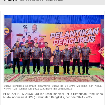
Bupati Bengkalis Kasmarni didampingi Bupati ke 14 Amril Mukminin dan Ketua
HIPMI Riau Rahmat Ilahi pada saat menerima penghargaan
BENGKALIS - M Arsya Fadillah resmi menjadi ketua Himpunan Pengusaha
Muda Indonesia (HIPMI) Kabupaten Bengkalis, periode 2024 - 2027.