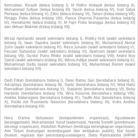
Kemudian, Rosydi (ketua bidang I), M Ridho Hidayat (ketua bidang II),
Muhammad Sofyan (ketua bidang III), Syuib (ketua bidang IV), Gali Satya
Perkasa (ketua bidang V), Zikro (ketua bidang VI), Tairan (ketua bidang VII),
Ringgo Putra (ketua bidang VIII), Panca Dharma Pasaribu (ketua bidang
IX), Hendrianto (ketua bidang X), M Fajri Putra Iwangga (ketua bidang XI)
dan Akhyar Mukmin (ketua bidang XII).
Mirzal Apriliando (wakil sekretaris bidang I), Robby Ardi (wakil sekretaris
bidang II), Iwan Saputra (wakil sekretaris bidang III), Muhammad Akmal
Zuhri (wakil sekretaris bidang IV), Reza Junaidi (wakil sekretaris bidang V),
Fauzan Suhandar (wakil sekretaris bidang VI), Syahrum (wakil sekretaris
bidang VII), Guntur Putra Rhiko (wakil sekretaris bidang VIII), Andre Boy
Sandi (wakil sekretaris bidang IX), Wisnu Aditya (wakil sekretaris bidang X),
Muhammad Dafiq (wakil sekretaris bidang XI), Muhammad Rahim (wakil
sekretaris bidang XII).
Dedi Fitrah (bendahara bidang I), Dewi Ratna Sari (bendahara bidang II),
Adriansya (bendahara bidang III), Santo (bendahara bidang IV), Mhd Hafiz
Ramadhan (bendahara bidang V), Supianto (bendahara bidang VI), Boby
Hartanto (bendahara bidang VII), Wira Kusuma (bendahara bidang VIII),
Andika Natanegara (bendahara bidang IX), Taufik Atai (bendahara bidang
X), Rezki Adi Rusmanto Nasution (bendahara bidang XI), Indra Andika
(bendahara bidang XII).
Heru Danna Setiyawan (kompartemen organisasi), Agustiawan
(keanggotaan), Muhamamad Yusuf (kaderisasi), Nanda Sonefil (pembinaan
ideologi organisasi), Abdullah Rahman (lembaga kelengkapan organisasi),
Ami Tatum (hubungan kelembagaan dan kebijakan publik), Nur Asiah
(hukum, regulasi dan perundang-undangan), Deby Rahmadona (HIPMI