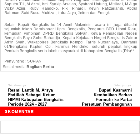
Saputra TH, Al Azmi, Irmi Syakip Arsalan, Syafroni Untung, Misliadi, M Alga
Vicky Azmi, Ruby Handoko, Riki Rihardi, Kevin Rafizariandi, Abdul
Rahman, Said Busra Mufrizal, Indra Jaya, Jefren dan Frengki.
Selain Bupati Bengkalis ke-14 Amril Mukminin, acara ini juga dihadiri
sejumlah tokoh Demisioner Hipmi Bengkalis, Pengurus BPD Hipmi Riau,
kemudian Pimpinan DPRD Bengkalis Sofyan, Ketua Pengadilan Negeri
Bengkalis Bayu Soho Rahardjo, Kepala Kejakaan Negeri Bengkalis Zainur
Arifin Syah, Wakapolres Bengkalis Kompol Farris Nursanjaya, Danramil
01/Bengkalis Kapten Cpl. Farimus Hendriko, seluruh pejabat lingkup
Pemkab Bengkalis serta tokoh masyarakat di Kabupaten Bengkalis.(Rls)**
Penyunting : SUPIAN
Sosial media
Bagikan Berita
Sebelumnya:
Selanjutnya:
Resmi Lantik M. Arsya
Bupati Kasmarni
Fadillah Sebagai Ketum
Kembalikan Berkas
HIPMI Kabupaten Bengkalis
Formulir ke Partai
Periode 2024 - 2027
Persatuan Pembangunan
0 KOMENTAR