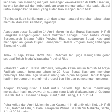
keberlanjutan memang menjadi semangat kawan-kawan di HIPMI saat ini,
karena kolaborasi dan keberlanjutan akan mengantarkan kita pada situasi
untuk menjadikan sesuatu yang sudah baik menjadi lebih baik.
"Sehingga tidak kehilangan arah dan tujuan, apalagi merubah tujuan atau
memulai dari awal kembali", tegasnya.
Atas peran besar Bupati ke-14 Amril Mukminin dan Bupati Kasmarni, HIPMI
Bengkalis menganugerahi Amril Mukminin sebagai Tokoh Publik Paling
Berpengaruh Bidang Politik Provinsi Riau, sedangkan Bupati Kasmarni
mendapat anugerah Bupati Terinspiratif Dalam Program Pengembangan
Ekonomi Kreatif.
Tidak itu saja, ketua HIPMI Riau, Rahmad Ilahi juga dianugerahi gelar
sebagai Tokoh Muda Wirausaha Provinsi Riau.
Pelantikan kali ini terasa istimewa, ternyata ketua umum terpilih M Arsya
Fadillah tengah berulang tahun ke-22. Usai Bupati Kasmarni menutup
pidatonya, tiba-tiba lagu selamat ulang tahun-pun bergema. Tepuk tangan
hadirin bergemuruh mengiringi prosesi tiup lilin dan pemotongan tumpeng.
Adapun kepengurusan HIPMI untuk periode tiga tahun mendatang
merupakan hasil musyawarah cabang yang telah dilaksanakan di Gedung
Daerah Datuk Laksamana Raja Dilaut, Sabtu siang, 1 Juni 2024.
Putra ketiga dari Amril Mukminin dan Kasmarni ini dilantik oleh Ketua HIPMI
Riau, Rahmad Ilahi, di Balai Kerapatan Wisma Daerah Sri Mahkota, Sabtu,
1 Juni 2024 malam.