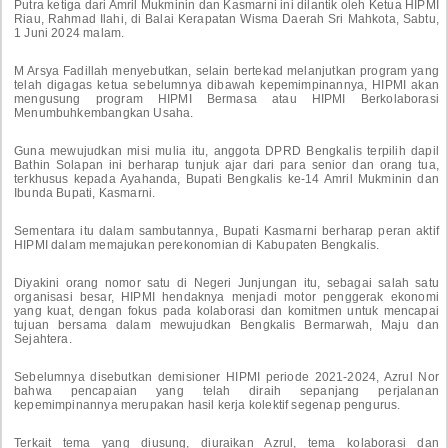
Putra ketiga dari Amril Mukminin dan Kasmarni ini dilantik oleh Ketua HIPMI
Riau, Rahmad Ilahi, di Balai Kerapatan Wisma Daerah Sri Mahkota, Sabtu,
1 Juni 2024 malam.
M Arsya Fadillah menyebutkan, selain bertekad melanjutkan program yang
telah digagas ketua sebelumnya dibawah kepemimpinannya, HIPMI akan
mengusung program HIPMI Bermasa atau HIPMI Berkolaborasi
Menumbuhkembangkan Usaha.
Guna mewujudkan misi mulia itu, anggota DPRD Bengkalis terpilih dapil
Bathin Solapan ini berharap tunjuk ajar dari para senior dan orang tua,
terkhusus kepada Ayahanda, Bupati Bengkalis ke-14 Amril Mukminin dan
Ibunda Bupati, Kasmarni.
Sementara itu dalam sambutannya, Bupati Kasmarni berharap peran aktif
HIPMI dalam memajukan perekonomian di Kabupaten Bengkalis.
Diyakini orang nomor satu di Negeri Junjungan itu, sebagai salah satu
organisasi besar, HIPMI hendaknya menjadi motor penggerak ekonomi
yang kuat, dengan fokus pada kolaborasi dan komitmen untuk mencapai
tujuan bersama dalam mewujudkan Bengkalis Bermarwah, Maju dan
Sejahtera.
Sebelumnya disebutkan demisioner HIPMI periode 2021-2024, Azrul Nor
bahwa pencapaian yang telah diraih sepanjang perjalanan
kepemimpinannya merupakan hasil kerja kolektif segenap pengurus.
Terkait tema yang diusung, diuraikan Azrul, tema kolaborasi dan