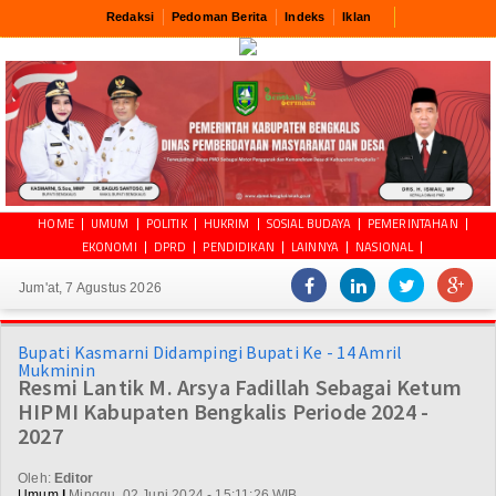
Redaksi
Pedoman Berita
Indeks
Iklan
HOME
UMUM
POLITIK
HUKRIM
SOSIAL BUDAYA
PEMERINTAHAN
EKONOMI
DPRD
PENDIDIKAN
LAINNYA
NASIONAL
Jum'at, 7 Agustus 2026
Bupati Kasmarni Didampingi Bupati Ke - 14 Amril
Mukminin
Resmi Lantik M. Arsya Fadillah Sebagai Ketum
HIPMI Kabupaten Bengkalis Periode 2024 -
2027
Oleh:
Editor
Umum
|
Minggu, 02 Juni 2024 - 15:11:26 WIB