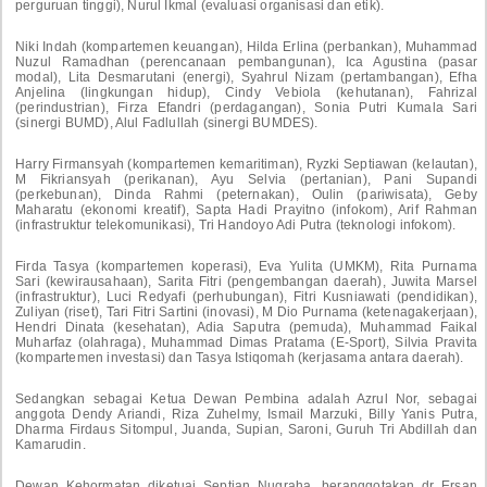
perguruan tinggi), Nurul Ikmal (evaluasi organisasi dan etik).
Niki Indah (kompartemen keuangan), Hilda Erlina (perbankan), Muhammad
Nuzul Ramadhan (perencanaan pembangunan), Ica Agustina (pasar
modal), Lita Desmarutani (energi), Syahrul Nizam (pertambangan), Efha
Anjelina (lingkungan hidup), Cindy Vebiola (kehutanan), Fahrizal
(perindustrian), Firza Efandri (perdagangan), Sonia Putri Kumala Sari
(sinergi BUMD), Alul Fadlullah (sinergi BUMDES).
Harry Firmansyah (kompartemen kemaritiman), Ryzki Septiawan (kelautan),
M Fikriansyah (perikanan), Ayu Selvia (pertanian), Pani Supandi
(perkebunan), Dinda Rahmi (peternakan), Oulin (pariwisata), Geby
Maharatu (ekonomi kreatif), Sapta Hadi Prayitno (infokom), Arif Rahman
(infrastruktur telekomunikasi), Tri Handoyo Adi Putra (teknologi infokom).
Firda Tasya (kompartemen koperasi), Eva Yulita (UMKM), Rita Purnama
Sari (kewirausahaan), Sarita Fitri (pengembangan daerah), Juwita Marsel
(infrastruktur), Luci Redyafi (perhubungan), Fitri Kusniawati (pendidikan),
Zuliyan (riset), Tari Fitri Sartini (inovasi), M Dio Purnama (ketenagakerjaan),
Hendri Dinata (kesehatan), Adia Saputra (pemuda), Muhammad Faikal
Muharfaz (olahraga), Muhammad Dimas Pratama (E-Sport), Silvia Pravita
(kompartemen investasi) dan Tasya Istiqomah (kerjasama antara daerah).
Sedangkan sebagai Ketua Dewan Pembina adalah Azrul Nor, sebagai
anggota Dendy Ariandi, Riza Zuhelmy, Ismail Marzuki, Billy Yanis Putra,
Dharma Firdaus Sitompul, Juanda, Supian, Saroni, Guruh Tri Abdillah dan
Kamarudin.
Dewan Kehormatan diketuai Septian Nugraha, beranggotakan dr Ersan