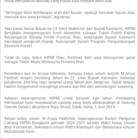
untuk menjadikan sesuatu yang sudah baik menjadi lebih baik.
"Sehingga tidak kehilangan arah dan tujuan, apalagi merubah tujuan atau
memulai dari awal kembali", tegasnya.
Atas peran besar Bupati ke-14 Amril Mukminin dan Bupati Kasmarni, HIPMI
Bengkalis menganugerahi Amril Mukminin sebagai Tokoh Publik Paling
Berpengaruh Bidang Politik Provinsi Riau, sedangkan Bupati Kasmarni
mendapat anugerah Bupati Terinspiratif Dalam Program Pengembangan
Ekonomi Kreatif.
Tidak itu saja, ketua HIPMI Riau, Rahmad Ilahi juga dianugerahi gelar
sebagai Tokoh Muda Wirausaha Provinsi Riau.
Pelantikan kali ini terasa istimewa, ternyata ketua umum terpilih M Arsya
Fadillah tengah berulang tahun ke-22. Usai Bupati Kasmarni menutup
pidatonya, tiba-tiba lagu selamat ulang tahun-pun bergema. Tepuk tangan
hadirin bergemuruh mengiringi prosesi tiup lilin dan pemotongan tumpeng.
Adapun kepengurusan HIPMI untuk periode tiga tahun mendatang
merupakan hasil musyawarah cabang yang telah dilaksanakan di Gedung
Daerah Datuk Laksamana Raja Dilaut, Sabtu siang, 1 Juni 2024.
Selain ketua umum, M Arsya Fadhillah, kepengurusan Badan Pengurus
Cabang HIPMI Bengkalis periode 2024-2027 adalah Wakil Ketua Umum
Bobi Kurniawan, Sekretaris Umum Ridho Alamsyah dan Bendahara Umum,
Muhammad Asrul.