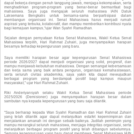
dapat bekerja dengan penuh tanggung jawab, menjaga kekompakan, serta
menghadirkan program-program yang benar-benar bermanfaat bagi
mahasiswa. Saya juga mengajak seluruh mahasiswa IAIN Datuk
Laksemana Bengkalis untuk bersama-sama berpartisipasi dalam
membangun organisasi ini. Senat Mahasiswa harus menjadi rumah
aspirasi yang terbuka, kolaboratif, dan mampu memberikan kontribusi nyata
bagi kemajuan kampus,"ujar Wan Syahri Ramadhan.
Sejalan dengan pernyataan Ketua Senat Mahasiswa, Wakil Ketua Senat
Mahasiswa terpilih, Hari Rahmat Zuhairi, juga menyampaikan harapan
besarnya terhadap kepengurusan yang baru.
Saya memiliki harapan besar agar kepengurusan Senat Mahasiswa
periode 2026/2027 dapat menjadi organisasi yang solid, progresif, dan
mampu menjawab kebutuhan mahasiswa. Dengan semangat kebersamaan
dan kerja sama yang baik antara pengurus, organisasi kemahasiswaan,
serta seluruh civitas akademika, saya yakin kita dapat mewujudkan
berbagai program yang berdampak positif bagi kampus maupun
masyarakat," ujar Hari Rahmat Zuhairi.
Riki Anderiyansyah selaku Wakil Ketua Senat Mahasiswa periode
2025/2026 (Demisioner) juga menyampaikan harapan besar dalam
sambutan nya kepada kepengurusan yang baru saja dilantik.
"Saya berharap kepada Wan Syahri Ramadhan dan Hari Rahmat Zuhairi
yang telah dilantik agar dapat melanjutkan estafet kepemimpinan dan
menjalankan amanah ini dengan sebaik-baiknya. Jadilah pemimpin yang
mampu merangkul seluruh mahasiswa, menjaga integritas organisasi, serta
melanjutkan berbagai program positif yang telah dibangun sebelumnya.
Semoga kepengurusan yang baru dapat membawa Senat Mahasiswa IAIN