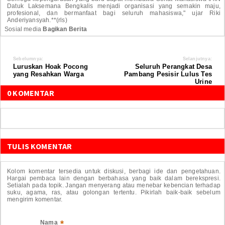
Datuk Laksemana Bengkalis menjadi organisasi yang semakin maju,
profesional, dan bermanfaat bagi seluruh mahasiswa," ujar Riki
Anderiyansyah.**(rls)
Sosial media
Bagikan Berita
Sebelumnya:
Selanjutnya:
Luruskan Hoak Pocong
Seluruh Perangkat Desa
yang Resahkan Warga
Pambang Pesisir Lulus Tes
Urine
0 KOMENTAR
TULIS KOMENTAR
Kolom komentar tersedia untuk diskusi, berbagi ide dan pengetahuan.
Hargai pembaca lain dengan berbahasa yang baik dalam berekspresi.
Setialah pada topik. Jangan menyerang atau menebar kebencian terhadap
suku, agama, ras, atau golongan tertentu. Pikirlah baik-baik sebelum
mengirim komentar.
*
Nama