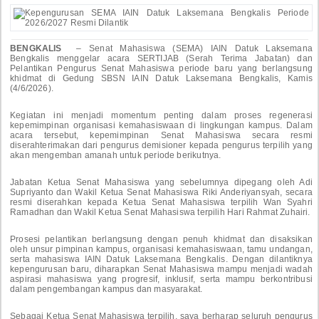
BENGKALIS
– Senat Mahasiswa (SEMA) IAIN Datuk Laksemana
Bengkalis menggelar acara SERTIJAB (Serah Terima Jabatan) dan
Pelantikan Pengurus Senat Mahasiswa periode baru yang berlangsung
khidmat di Gedung SBSN IAIN Datuk Laksemana Bengkalis, Kamis
(4/6/2026).
Kegiatan ini menjadi momentum penting dalam proses regenerasi
kepemimpinan organisasi kemahasiswaan di lingkungan kampus. Dalam
acara tersebut, kepemimpinan Senat Mahasiswa secara resmi
diserahterimakan dari pengurus demisioner kepada pengurus terpilih yang
akan mengemban amanah untuk periode berikutnya.
Jabatan Ketua Senat Mahasiswa yang sebelumnya dipegang oleh Adi
Supriyanto dan Wakil Ketua Senat Mahasiswa Riki Anderiyansyah, secara
resmi diserahkan kepada Ketua Senat Mahasiswa terpilih Wan Syahri
Ramadhan dan Wakil Ketua Senat Mahasiswa terpilih Hari Rahmat Zuhairi.
Prosesi pelantikan berlangsung dengan penuh khidmat dan disaksikan
oleh unsur pimpinan kampus, organisasi kemahasiswaan, tamu undangan,
serta mahasiswa IAIN Datuk Laksemana Bengkalis. Dengan dilantiknya
kepengurusan baru, diharapkan Senat Mahasiswa mampu menjadi wadah
aspirasi mahasiswa yang progresif, inklusif, serta mampu berkontribusi
dalam pengembangan kampus dan masyarakat.
Sebagai Ketua Senat Mahasiswa terpilih, saya berharap seluruh pengurus