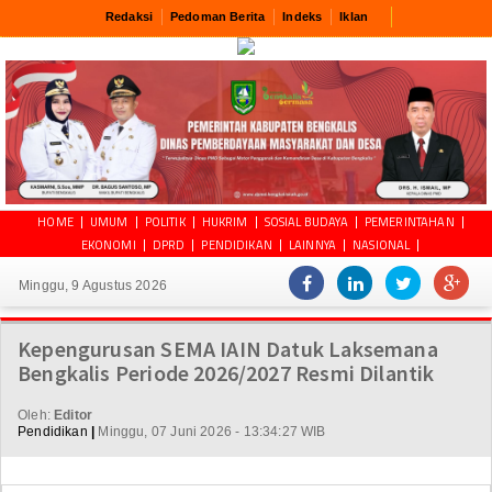
Redaksi
Pedoman Berita
Indeks
Iklan
HOME
UMUM
POLITIK
HUKRIM
SOSIAL BUDAYA
PEMERINTAHAN
EKONOMI
DPRD
PENDIDIKAN
LAINNYA
NASIONAL
Minggu, 9 Agustus 2026
Kepengurusan SEMA IAIN Datuk Laksemana
Bengkalis Periode 2026/2027 Resmi Dilantik
Oleh:
Editor
Pendidikan
|
Minggu, 07 Juni 2026 - 13:34:27 WIB