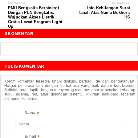
Sebelumnya:
Selanjutnya:
PMII Bengkalis Bersinergi
Info Kehilangan Surat
Dengan PLN Bengkalis:
Tanah Atas Nama Bukhori,
Wujudkan Akses Listrik
HS
Gratis Lewat Program Light
Up
0 KOMENTAR
TULIS KOMENTAR
Kolom komentar tersedia untuk diskusi, berbagi ide dan pengetahuan.
Hargai pembaca lain dengan berbahasa yang baik dalam berekspresi.
Setialah pada topik. Jangan menyerang atau menebar kebencian terhadap
suku, agama, ras, atau golongan tertentu. Pikirlah baik-baik sebelum
mengirim komentar.
*
Nama
*
E-mail