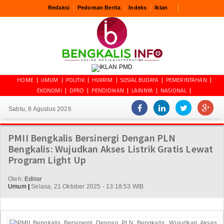
Redaksi
Pedoman Berita
Indeks
Iklan
HOME
UMUM
POLITIK
HUKRIM
SOSIAL BUDAYA
PEMERINTAHAN
EKONOMI
DPRD
PENDIDIKAN
LAINNYA
NASIONAL
Sabtu, 8 Agustus 2026
PMII Bengkalis Bersinergi Dengan PLN
Bengkalis: Wujudkan Akses Listrik Gratis Lewat
Program Light Up
Oleh:
Editor
Umum
|
Selasa, 21 Oktober 2025 - 13:18:53 WIB