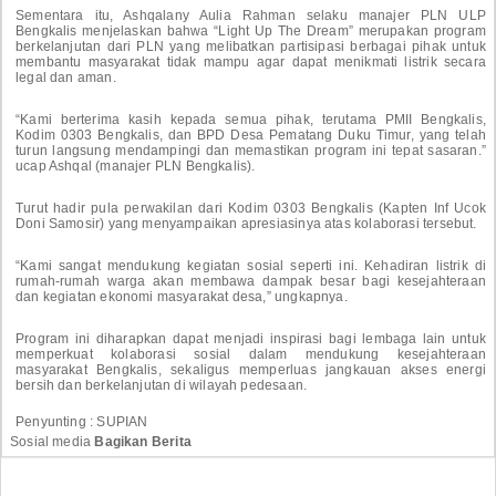
Sementara itu, Ashqalany Aulia Rahman selaku manajer PLN ULP
Bengkalis menjelaskan bahwa “Light Up The Dream” merupakan program
berkelanjutan dari PLN yang melibatkan partisipasi berbagai pihak untuk
membantu masyarakat tidak mampu agar dapat menikmati listrik secara
legal dan aman.
“Kami berterima kasih kepada semua pihak, terutama PMII Bengkalis,
Kodim 0303 Bengkalis, dan BPD Desa Pematang Duku Timur, yang telah
turun langsung mendampingi dan memastikan program ini tepat sasaran.”
ucap Ashqal (manajer PLN Bengkalis).
Turut hadir pula perwakilan dari Kodim 0303 Bengkalis (Kapten Inf Ucok
Doni Samosir) yang menyampaikan apresiasinya atas kolaborasi tersebut.
“Kami sangat mendukung kegiatan sosial seperti ini. Kehadiran listrik di
rumah-rumah warga akan membawa dampak besar bagi kesejahteraan
dan kegiatan ekonomi masyarakat desa,” ungkapnya.
Program ini diharapkan dapat menjadi inspirasi bagi lembaga lain untuk
memperkuat kolaborasi sosial dalam mendukung kesejahteraan
masyarakat Bengkalis, sekaligus memperluas jangkauan akses energi
bersih dan berkelanjutan di wilayah pedesaan.
Penyunting : SUPIAN
Sosial media
Bagikan Berita