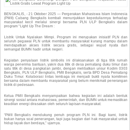
BENGKALIS, - 21 Oktober 2025 — Pergerakan Mahasiswa Islam Indonesia
(PMII) Cabang Bengkalis kembali menunjukkan kepeduliannya terhadap
masyarakat kecil melalui sinergi bersama PLN ULP Bengkalis dalam
program “Light Up The Dream :
Listrik Untuk Nyalakan Mimpi. Program ini merupakan inisiatif PLN dan
seluruh pegawai PLN untuk membantu masyarakat kurang mampu dalam
mendapatkan akses listrik secara gratis, sebagai wujud nyata dari
semangat BUMN hadir untuk negeri.
Kegiatan penyalaan listrik simbolis ini dilaksanakan di tiga titik rumah
warga penerima bantuan, yakni dua titik di desa pematang duku timur dan
satu titik di desa pangkalan jambi, dengan melibatkan unsur Kodim 0303
Bengkalis, PLN ULP Bengkalis, PMII Bengkalis, serta BPD Desa Pematang
Duku Timur. Kolaborasi lintas lembaga ini menjadi bukti nyata komitmen
bersama dalam membantu masyarakat yang belum menikmati penerangan
listrik di pedesaan.
Ketua PMII Bengkalis menyampaikan bahwa kegiatan ini adalah bentuk
sinergi sosial antara mahasiswa, pemerintah, dan BUMN untuk memastikan
keadilan energi dirasakan oleh seluruh lapisan masyarakat.
“PMII Bengkalis mendukung penuh program PLN ini. Bagi kami, listrik
bukan hanya soal penerangan, tapi juga bagian dari hak masyarakat untuk
hidup layak dan berdaya,” ujarnya.