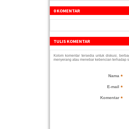
0 KOMENTAR
TULIS KOMENTAR
Kolom komentar tersedia untuk diskusi, berb
menyerang atau menebar kebencian terhadap suk
Nama
*
E-mail
*
Komentar
*