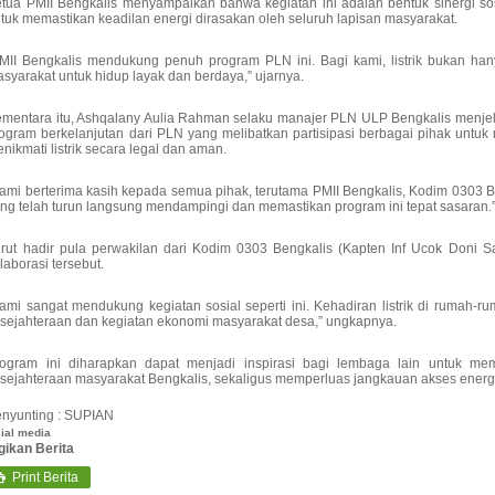
tua PMII Bengkalis menyampaikan bahwa kegiatan ini adalah bentuk sinergi s
tuk memastikan keadilan energi dirasakan oleh seluruh lapisan masyarakat.
MII Bengkalis mendukung penuh program PLN ini. Bagi kami, listrik bukan han
syarakat untuk hidup layak dan berdaya,” ujarnya.
mentara itu, Ashqalany Aulia Rahman selaku manajer PLN ULP Bengkalis menj
ogram berkelanjutan dari PLN yang melibatkan partisipasi berbagai pihak unt
nikmati listrik secara legal dan aman.
ami berterima kasih kepada semua pihak, terutama PMII Bengkalis, Kodim 0303
ng telah turun langsung mendampingi dan memastikan program ini tepat sasaran.
rut hadir pula perwakilan dari Kodim 0303 Bengkalis (Kapten Inf Ucok Doni 
laborasi tersebut.
ami sangat mendukung kegiatan sosial seperti ini. Kehadiran listrik di ruma
sejahteraan dan kegiatan ekonomi masyarakat desa,” ungkapnya.
rogram ini diharapkan dapat menjadi inspirasi bagi lembaga lain untuk me
sejahteraan masyarakat Bengkalis, sekaligus memperluas jangkauan akses energi
nyunting : SUPIAN
ial media
gikan Berita
Print Berita
