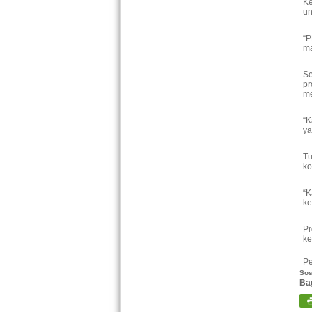
Ke
un
“P
ma
Se
pr
me
“K
ya
Tu
ko
“K
ke
P
ke
Pe
Sos
Ba