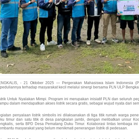
ENGKALIS, - 21 Oktober 2025 — Pergerakan Mahasiswa Islam Indonesia (P
peduliannya terhadap masyarakat kecil melalui sinergi bersama PLN ULP Bengkal
strik Untuk Nyalakan Mimpi. Program ini merupakan inisiatif PLN dan seluruh
mpu dalam mendapatkan akses listrik secara gratis, sebagai wujud nyata dari se
giatan penyalaan listrik simbolis ini dilaksanakan di tiga titik rumah warga pen
ku timur dan satu titik di desa pangkalan jambi, dengan melibatkan unsur K
ngkalis, serta BPD Desa Pematang Duku Timur. Kolaborasi lintas lembaga in
mbantu masyarakat yang belum menikmati penerangan listrik di pedesaan.