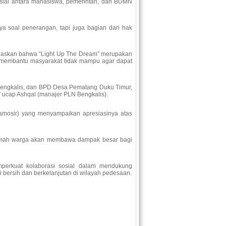
osial antara mahasiswa, pemerintah, dan BUMN
ya soal penerangan, tapi juga bagian dari hak
elaskan bahwa “Light Up The Dream” merupakan
uk membantu masyarakat tidak mampu agar dapat
 Bengkalis, dan BPD Desa Pematang Duku Timur,
” ucap Ashqal (manajer PLN Bengkalis).
Samosir) yang menyampaikan apresiasinya atas
h-rumah warga akan membawa dampak besar bagi
mperkuat kolaborasi sosial dalam mendukung
 bersih dan berkelanjutan di wilayah pedesaan.