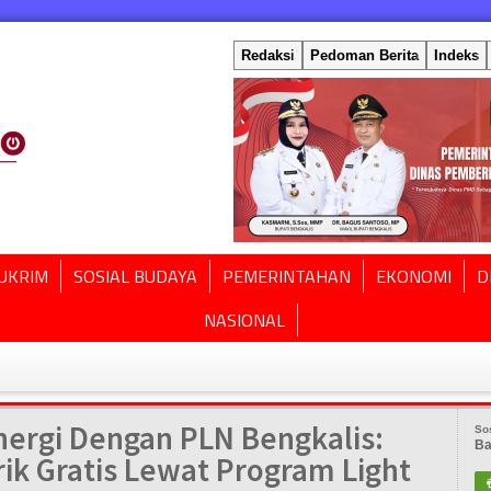
Redaksi
Pedoman Berita
Indeks
UKRIM
SOSIAL BUDAYA
PEMERINTAHAN
EKONOMI
D
NASIONAL
nergi Dengan PLN Bengkalis:
So
Ba
ik Gratis Lewat Program Light