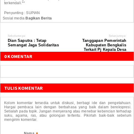
terkendali.**
Penyunting : SUPIAN
Sosial media
Bagikan Berita
Sebelumnya:
Selanjutnya:
Dian Saputra : Tetap
Tanggapan Pemerintah
Semangat Jaga Solidaritas
Kabupaten Bengkalis
Terkait Pj Kepala Desa
0 KOMENTAR
TULIS KOMENTAR
Kolom komentar tersedia untuk diskusi, berbagi ide dan pengetahuan.
Hargai pembaca lain dengan berbahasa yang baik dalam berekspresi.
Setialah pada topik. Jangan menyerang atau menebar kebencian terhadap
suku, agama, ras, atau golongan tertentu. Pikirlah baik-baik sebelum
mengirim komentar.
Nama