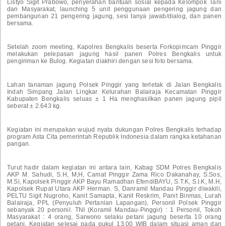
Listyo Sigit Prabowo, penyerahan bantuan sosial kepada Kelompok Tani
dan Masyarakat, launching 5 unit penggunaan pengering jagung dan
pembangunan 21 pengering jagung, sesi tanya jawab/dialog, dan panen
bersama.
Setelah zoom meeting, Kapolres Bengkalis beserta Forkopimcam Pinggir
melakukan pelepasan jagung hasil panen Polres Bengkalis untuk
pengiriman ke Bulog. Kegiatan diakhiri dengan sesi foto bersama.
Lahan tanaman jagung Polsek Pinggir yang terletak di Jalan Bengkalis
Indah Simpang Jalan Lingkar Kelurahan Balairaja Kecamatan Pinggir
Kabupaten Bengkalis seluas ± 1 Ha menghasilkan panen jagung pipil
seberat ± 2.643 kg.
Kegiatan ini merupakan wujud nyata dukungan Polres Bengkalis terhadap
program Asta Cita pemerintah Republik Indonesia dalam rangka ketahanan
pangan.
Turut hadir dalam kegiatan ini antara lain, Kabag SDM Polres Bengkalis
AKP M. Sahudi, S.H, M,H, Camat Pinggir Zama Rico Dakanahay, S.Sos,
M.Si, Kapolsek Pinggir AKP Bayu Ramadhan EfendiBAYU, S.T.K, S.I.K, M.H,
Kapolsek Rupat Utara AKP Herman. S, Danramil Mandau Pinggir diwakili,
PELTU Sigit Nugroho, Kanit Samapta, Kanit Reskrim, Panit Binmas, Lurah
Balairaja, PPL (Penyuluh Pertanian Lapangan), Personil Polsek Pinggir
sebanyak 20 personil. TNI (Koramil Mandau-Pinggir) : 1 Personil, Tokoh
Masyarakat : 4 orang, Sarwono selaku petani jagung beserta 10 orang
petani, Kegiatan selesai pada pukul 13.00 WIB dalam situasi aman dan