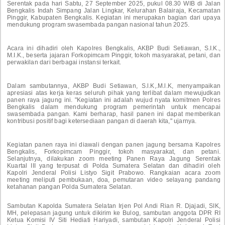
Serentak pada hari Sabtu, 27 September 2025, pukul 08.30 WIB di Jalan
Bengkalis Indah Simpang Jalan Lingkar, Kelurahan Balairaja, Kecamatan
Pinggir, Kabupaten Bengkalis. Kegiatan ini merupakan bagian dari upaya
mendukung program swasembada pangan nasional tahun 2025.
Acara ini dihadiri oleh Kapolres Bengkalis, AKBP Budi Setiawan, S.I.K.,
M.I.K., beserta jajaran Forkopimcam Pinggir, tokoh masyarakat, petani, dan
perwakilan dari berbagai instansi terkait.
Dalam sambutannya, AKBP Budi Setiawan, S.l.K,.M.l.K, menyampaikan
apresiasi atas kerja keras seluruh pihak yang terlibat dalam mewujudkan
panen raya jagung ini. "Kegiatan ini adalah wujud nyata komitmen Polres
Bengkalis dalam mendukung program pemerintah untuk mencapai
swasembada pangan. Kami berharap, hasil panen ini dapat memberikan
kontribusi positif bagi ketersediaan pangan di daerah kita," ujarnya.
Kegiatan panen raya ini diawali dengan panen jagung bersama Kapolres
Bengkalis, Forkopimcam Pinggir, tokoh masyarakat, dan petani.
Selanjutnya, dilakukan zoom meeting Panen Raya Jagung Serentak
Kuartal III yang terpusat di Polda Sumatera Selatan dan dihadiri oleh
Kapolri Jenderal Polisi Listyo Sigit Prabowo. Rangkaian acara zoom
meeting meliputi pembukaan, doa, pemutaran video selayang pandang
ketahanan pangan Polda Sumatera Selatan.
Sambutan Kapolda Sumatera Selatan Irjen Pol Andi Rian R. Djajadi, SIK,
MH, pelepasan jagung untuk dikirim ke Bulog, sambutan anggota DPR RI
Ketua Komisi IV Siti Hediati Hariyadi, sambutan Kapolri Jenderal Polisi