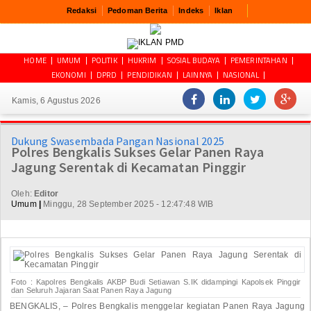
Redaksi
Pedoman Berita
Indeks
Iklan
HOME
UMUM
POLITIK
HUKRIM
SOSIAL BUDAYA
PEMERINTAHAN
EKONOMI
DPRD
PENDIDIKAN
LAINNYA
NASIONAL
Kamis, 6 Agustus 2026
Dukung Swasembada Pangan Nasional 2025
Polres Bengkalis Sukses Gelar Panen Raya
Jagung Serentak di Kecamatan Pinggir
Oleh:
Editor
Umum
|
Minggu, 28 September 2025 - 12:47:48 WIB
Foto : Kapolres Bengkalis AKBP Budi Setiawan S.IK didampingi Kapolsek Pinggir
dan Seluruh Jajaran Saat Panen Raya Jagung
BENGKALIS, – Polres Bengkalis menggelar kegiatan Panen Raya Jagung