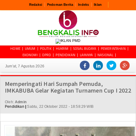
Redaksi
Pedoman Berita
Indeks
Iklan
HOME
UMUM
POLITIK
HUKRIM
SOSIAL BUDAYA
PEMERINTAHAN
EKONOMI
DPRD
PENDIDIKAN
LAINNYA
NASIONAL
Jum'at, 7 Agustus 2026
Memperingati Hari Sumpah Pemuda,
IMKABUBA Gelar Kegiatan Turnamen Cup I 2022
Oleh:
Admin
Pendidikan
|
Sabtu, 22 Oktober 2022 - 18:58:29 WIB