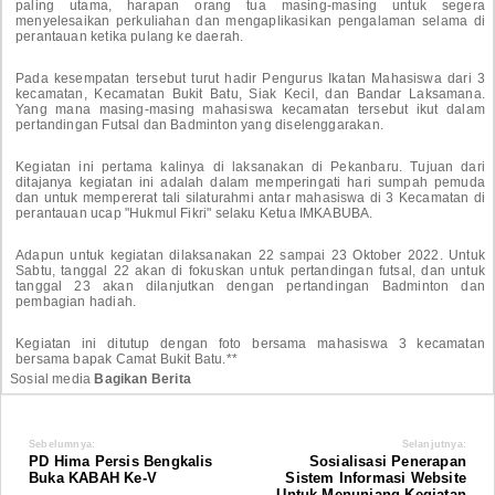
paling utama, harapan orang tua masing-masing untuk segera
menyelesaikan perkuliahan dan mengaplikasikan pengalaman selama di
perantauan ketika pulang ke daerah.
Pada kesempatan tersebut turut hadir Pengurus Ikatan Mahasiswa dari 3
kecamatan, Kecamatan Bukit Batu, Siak Kecil, dan Bandar Laksamana.
Yang mana masing-masing mahasiswa kecamatan tersebut ikut dalam
pertandingan Futsal dan Badminton yang diselenggarakan.
Kegiatan ini pertama kalinya di laksanakan di Pekanbaru. Tujuan dari
ditajanya kegiatan ini adalah dalam memperingati hari sumpah pemuda
dan untuk mempererat tali silaturahmi antar mahasiswa di 3 Kecamatan di
perantauan ucap "Hukmul Fikri" selaku Ketua IMKABUBA.
Adapun untuk kegiatan dilaksanakan 22 sampai 23 Oktober 2022. Untuk
Sabtu, tanggal 22 akan di fokuskan untuk pertandingan futsal, dan untuk
tanggal 23 akan dilanjutkan dengan pertandingan Badminton dan
pembagian hadiah.
Kegiatan ini ditutup dengan foto bersama mahasiswa 3 kecamatan
bersama bapak Camat Bukit Batu.**
Sosial media
Bagikan Berita
Sebelumnya:
Selanjutnya:
PD Hima Persis Bengkalis
Sosialisasi Penerapan
Buka KABAH Ke-V
Sistem Informasi Website
Untuk Menunjang Kegiatan