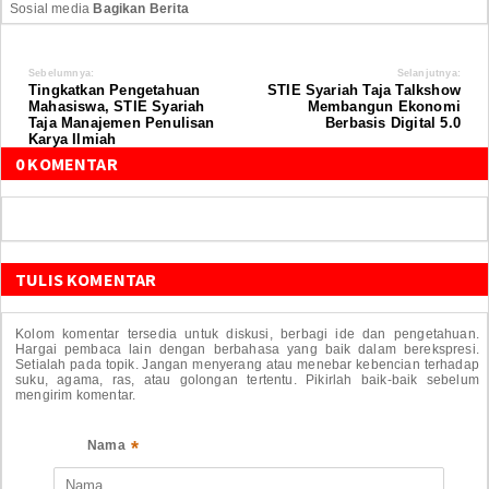
Sosial media
Bagikan Berita
Sebelumnya:
Selanjutnya:
Tingkatkan Pengetahuan
STIE Syariah Taja Talkshow
Mahasiswa, STIE Syariah
Membangun Ekonomi
Taja Manajemen Penulisan
Berbasis Digital 5.0
Karya Ilmiah
0 KOMENTAR
TULIS KOMENTAR
Kolom komentar tersedia untuk diskusi, berbagi ide dan pengetahuan.
Hargai pembaca lain dengan berbahasa yang baik dalam berekspresi.
Setialah pada topik. Jangan menyerang atau menebar kebencian terhadap
suku, agama, ras, atau golongan tertentu. Pikirlah baik-baik sebelum
mengirim komentar.
*
Nama