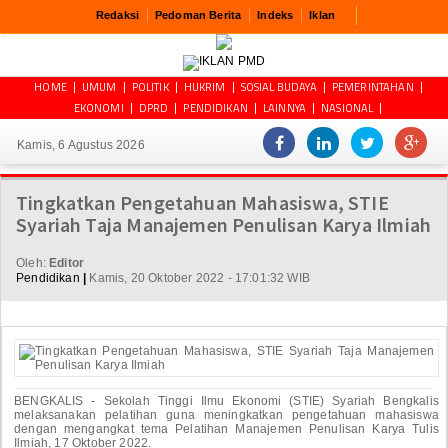
Redaksi
Pedoman Berita
Indeks
Iklan
HOME
UMUM
POLITIK
HUKRIM
SOSIAL BUDAYA
PEMERINTAHAN
EKONOMI
DPRD
PENDIDIKAN
LAINNYA
NASIONAL
Kamis, 6 Agustus 2026
Tingkatkan Pengetahuan Mahasiswa, STIE
Syariah Taja Manajemen Penulisan Karya Ilmiah
Oleh:
Editor
Pendidikan
|
Kamis, 20 Oktober 2022 - 17:01:32 WIB
BENGKALIS - Sekolah Tinggi Ilmu Ekonomi (STIE) Syariah Bengkalis
melaksanakan pelatihan guna meningkatkan pengetahuan mahasiswa
dengan mengangkat tema Pelatihan Manajemen Penulisan Karya Tulis
Ilmiah, 17 Oktober 2022.