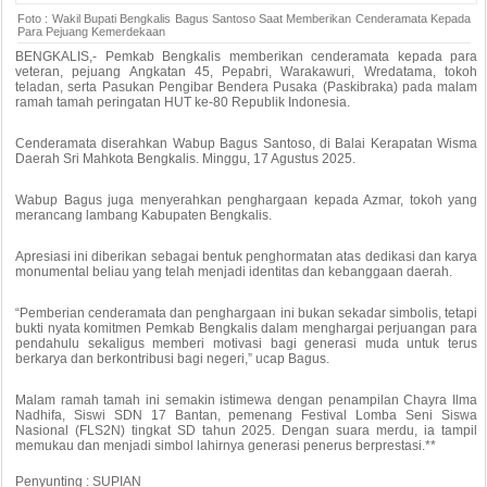
Foto : Wakil Bupati Bengkalis Bagus Santoso Saat Memberikan Cenderamata Kepada
Para Pejuang Kemerdekaan
BENGKALIS,- Pemkab Bengkalis memberikan cenderamata kepada para
veteran, pejuang Angkatan 45, Pepabri, Warakawuri, Wredatama, tokoh
teladan, serta Pasukan Pengibar Bendera Pusaka (Paskibraka) pada malam
ramah tamah peringatan HUT ke-80 Republik Indonesia.
Cenderamata diserahkan Wabup Bagus Santoso, di Balai Kerapatan Wisma
Daerah Sri Mahkota Bengkalis. Minggu, 17 Agustus 2025.
Wabup Bagus juga menyerahkan penghargaan kepada Azmar, tokoh yang
merancang lambang Kabupaten Bengkalis.
Apresiasi ini diberikan sebagai bentuk penghormatan atas dedikasi dan karya
monumental beliau yang telah menjadi identitas dan kebanggaan daerah.
“Pemberian cenderamata dan penghargaan ini bukan sekadar simbolis, tetapi
bukti nyata komitmen Pemkab Bengkalis dalam menghargai perjuangan para
pendahulu sekaligus memberi motivasi bagi generasi muda untuk terus
berkarya dan berkontribusi bagi negeri,” ucap Bagus.
Malam ramah tamah ini semakin istimewa dengan penampilan Chayra Ilma
Nadhifa, Siswi SDN 17 Bantan, pemenang Festival Lomba Seni Siswa
Nasional (FLS2N) tingkat SD tahun 2025. Dengan suara merdu, ia tampil
memukau dan menjadi simbol lahirnya generasi penerus berprestasi.**
Penyunting : SUPIAN