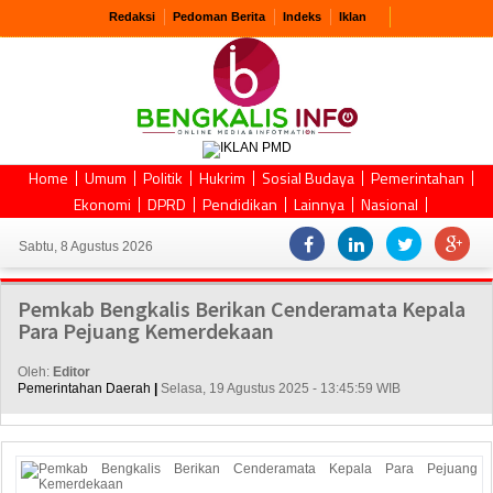
Redaksi
Pedoman Berita
Indeks
Iklan
Home
Umum
Politik
Hukrim
Sosial Budaya
Pemerintahan
Ekonomi
DPRD
Pendidikan
Lainnya
Nasional
Sabtu, 8 Agustus 2026
Pemkab Bengkalis Berikan Cenderamata Kepala
Para Pejuang Kemerdekaan
Oleh:
Editor
Pemerintahan Daerah
|
Selasa, 19 Agustus 2025 - 13:45:59 WIB