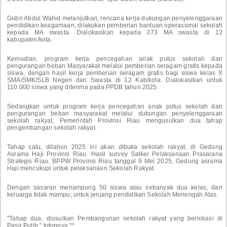
Gubri Abdul Wahid melanjutkan, rencana kerja dukungan penyelenggaraan
pendidikan keagamaan, dilakukan pemberian bantuan operasional sekolah
kepada MA swasta. Dialokasikan kepada 373 MA swasta di 12
kabupaten/kota.
Kemudian, program kerja pencegahan anak putus sekolah dan
pengurangan beban Masyarakat melalui pemberian seragam gratis kepada
siswa, dengan hasil kerja pemberian seragam gratis bagi siswa kelas X
SMA/SMK/SLB Negeri dan Swasta di 12 Kab/kota. Dialokasikan untuk
110.000 siswa yang diterima pada PPDB tahun 2025.
Sedangkan untuk program kerja pencegahan anak putus sekolah dan
pengurangan beban masyarakat melalui dukungan penyelenggaraan
sekolah rakyat, Pemerintah Provinsi Riau mengusulkan dua tahap
pengembangan sekolah rakyat.
Tahap satu, ditahun 2025 ini akan dibuka sekolah rakyat, di Gedung
Asrama Haji Provinsi Riau. Hasil survey Satker Pelaksanaan Prasarana
Strategis Riau, BPPW Provinsi Riau tanggal 9 Mei 2025, Gedung asrama
Haji mencukupi untuk pelaksanaan Sekolah Rakyat.
Dengan sasaran menampung 50 siswa atau sebanyak dua kelas, dari
keluarga tidak mampu, untuk jenjang pendidikan Sekolah Menengah Atas.
"Tahap dua, diusulkan Pembangunan sekolah rakyat yang berlokasi di
Pasir Putih," tutupnya.**