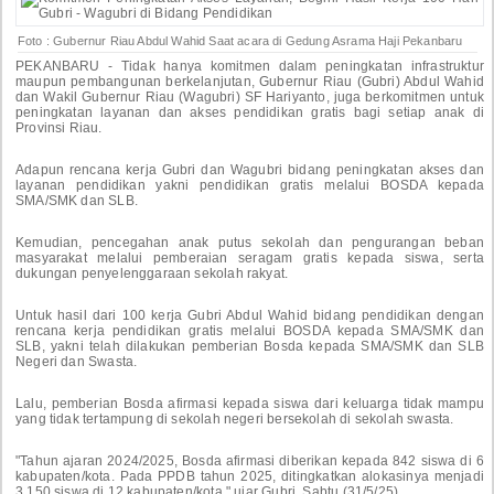
Foto : Gubernur Riau Abdul Wahid Saat acara di Gedung Asrama Haji Pekanbaru
PEKANBARU - Tidak hanya komitmen dalam peningkatan infrastruktur
maupun pembangunan berkelanjutan, Gubernur Riau (Gubri) Abdul Wahid
dan Wakil Gubernur Riau (Wagubri) SF Hariyanto, juga berkomitmen untuk
peningkatan layanan dan akses pendidikan gratis bagi setiap anak di
Provinsi Riau.
Adapun rencana kerja Gubri dan Wagubri bidang peningkatan akses dan
layanan pendidikan yakni pendidikan gratis melalui BOSDA kepada
SMA/SMK dan SLB.
Kemudian, pencegahan anak putus sekolah dan pengurangan beban
masyarakat melalui pemberaian seragam gratis kepada siswa, serta
dukungan penyelenggaraan sekolah rakyat.
Untuk hasil dari 100 kerja Gubri Abdul Wahid bidang pendidikan dengan
rencana kerja pendidikan gratis melalui BOSDA kepada SMA/SMK dan
SLB, yakni telah dilakukan pemberian Bosda kepada SMA/SMK dan SLB
Negeri dan Swasta.
Lalu, pemberian Bosda afirmasi kepada siswa dari keluarga tidak mampu
yang tidak tertampung di sekolah negeri bersekolah di sekolah swasta.
"Tahun ajaran 2024/2025, Bosda afirmasi diberikan kepada 842 siswa di 6
kabupaten/kota. Pada PPDB tahun 2025, ditingkatkan alokasinya menjadi
3.150 siswa di 12 kabupaten/kota," ujar Gubri, Sabtu (31/5/25).