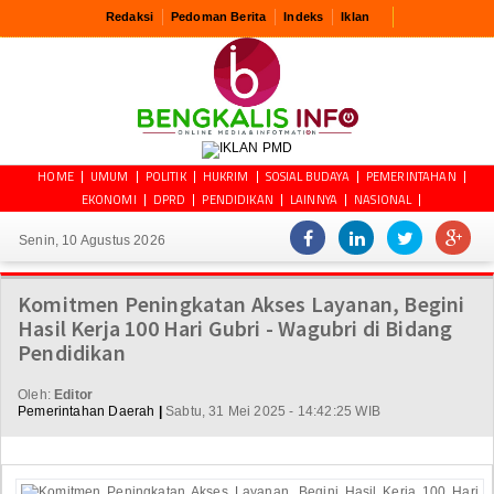
Redaksi
Pedoman Berita
Indeks
Iklan
HOME
UMUM
POLITIK
HUKRIM
SOSIAL BUDAYA
PEMERINTAHAN
EKONOMI
DPRD
PENDIDIKAN
LAINNYA
NASIONAL
Senin, 10 Agustus 2026
Komitmen Peningkatan Akses Layanan, Begini
Hasil Kerja 100 Hari Gubri - Wagubri di Bidang
Pendidikan
Oleh:
Editor
Pemerintahan Daerah
|
Sabtu, 31 Mei 2025 - 14:42:25 WIB