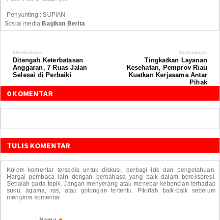
Penyunting : SUPIAN
Sosial media
Bagikan Berita
Sebelumnya:
Selanjutnya:
Ditengah Keterbatasan
Tingkatkan Layanan
Anggaran, 7 Ruas Jalan
Kesehatan, Pemprov Riau
Selesai di Perbaiki
Kuatkan Kerjasama Antar
Pihak
0 KOMENTAR
TULIS KOMENTAR
Kolom komentar tersedia untuk diskusi, berbagi ide dan pengetahuan.
Hargai pembaca lain dengan berbahasa yang baik dalam berekspresi.
Setialah pada topik. Jangan menyerang atau menebar kebencian terhadap
suku, agama, ras, atau golongan tertentu. Pikirlah baik-baik sebelum
mengirim komentar.
Nama