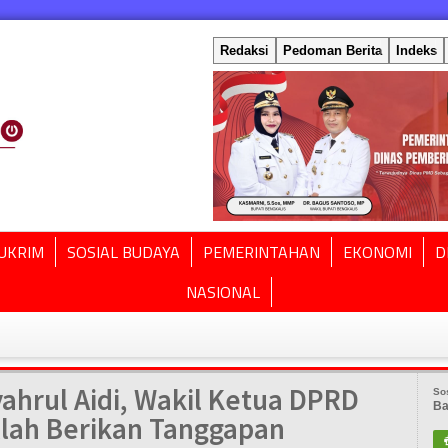
Redaksi
Pedoman Berita
Indeks
UKRIM
SOSIAL BUDAYA
PEMERINTAHAN
EKONOMI
D
NASIONAL
ahrul Aidi, Wakil Ketua DPRD
So
Ba
llah Berikan Tanggapan