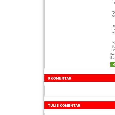
me
"D
se
Di
me
re
"K
Bu
Be
Sos
Ba
0 KOMENTAR
TULIS KOMENTAR