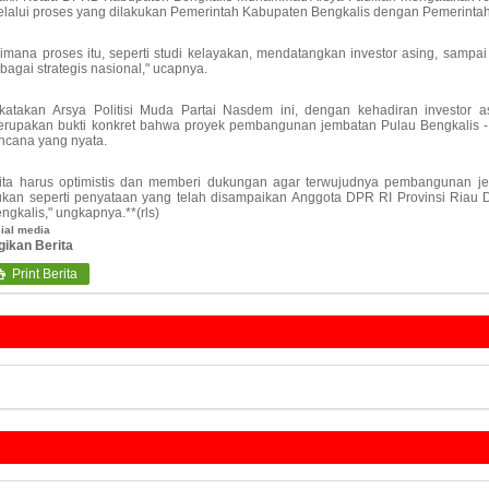
lalui proses yang dilakukan Pemerintah Kabupaten Bengkalis dengan Pemerintah 
imana proses itu, seperti studi kelayakan, mendatangkan investor asing, sampa
bagai strategis nasional," ucapnya.
katakan Arsya Politisi Muda Partai Nasdem ini, dengan kehadiran investor a
rupakan bukti konkret bahwa proyek pembangunan jembatan Pulau Bengkalis -
ncana yang nyata.
ita harus optimistis dan memberi dukungan agar terwujudnya pembangunan je
kan seperti penyataan yang telah disampaikan Anggota DPR RI Provinsi Riau
ngkalis," ungkapnya.**(rls)
ial media
gikan Berita
Print Berita
