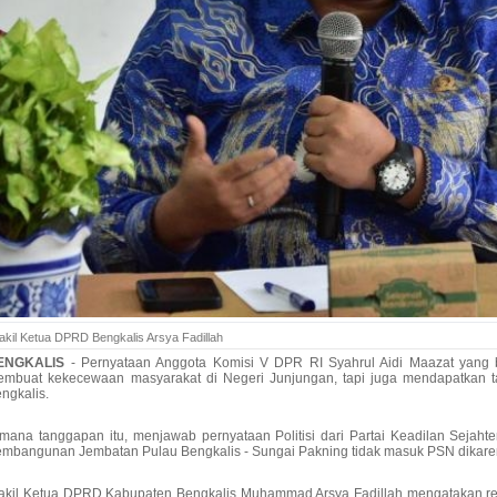
kil Ketua DPRD Bengkalis Arsya Fadillah
ENGKALIS
- Pernyataan Anggota Komisi V DPR RI Syahrul Aidi Maazat yang b
mbuat kekecewaan masyarakat di Negeri Junjungan, tapi juga mendapatkan t
ngkalis.
mana tanggapan itu, menjawab pernyataan Politisi dari Partai Keadilan Sejah
mbangunan Jembatan Pulau Bengkalis - Sungai Pakning tidak masuk PSN dikare
kil Ketua DPRD Kabupaten Bengkalis Muhammad Arsya Fadillah mengatakan r