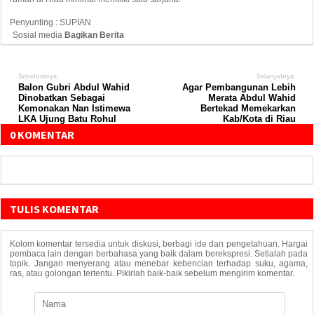
Penyunting : SUPIAN
Sosial media
Bagikan Berita
Sebelumnya:
Selanjutnya:
Balon Gubri Abdul Wahid
Agar Pembangunan Lebih
Dinobatkan Sebagai
Merata Abdul Wahid
Kemonakan Nan Istimewa
Bertekad Memekarkan
LKA Ujung Batu Rohul
Kab/Kota di Riau
0 KOMENTAR
TULIS KOMENTAR
Kolom komentar tersedia untuk diskusi, berbagi ide dan pengetahuan. Hargai
pembaca lain dengan berbahasa yang baik dalam berekspresi. Setialah pada
topik. Jangan menyerang atau menebar kebencian terhadap suku, agama,
ras, atau golongan tertentu. Pikirlah baik-baik sebelum mengirim komentar.