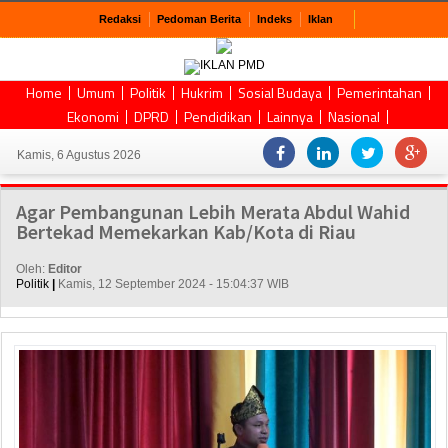
Redaksi
Pedoman Berita
Indeks
Iklan
Home
Umum
Politik
Hukrim
Sosial Budaya
Pemerintahan
Ekonomi
DPRD
Pendidikan
Lainnya
Nasional
Kamis, 6 Agustus 2026
Agar Pembangunan Lebih Merata Abdul Wahid
Bertekad Memekarkan Kab/Kota di Riau
Oleh:
Editor
Politik
|
Kamis, 12 September 2024 - 15:04:37 WIB