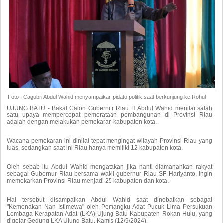
Foto : Cagubri Abdul Wahid menyampaikan pidato politik saat berkunjung ke Rohul
UJUNG BATU - Bakal Calon Gubernur Riau H Abdul Wahid menilai salah
satu upaya mempercepat pemerataan pembangunan di Provinsi Riau
adalah dengan melakukan pemekaran kabupaten kota.
Wacana pemekaran ini dinilai tepat mengingat wilayah Provinsi Riau yang
luas, sedangkan saat ini Riau hanya memiliki 12 kabupaten kota.
Oleh sebab itu Abdul Wahid mengatakan jika nanti diamanahkan rakyat
sebagai Gubernur Riau bersama wakil gubernur Riau SF Hariyanto, ingin
memekarkan Provinsi Riau menjadi 25 kabupaten dan kota.
Hal tersebut disampaikan Abdul Wahid saat dinobatkan sebagai
"Kemonakan Nan Istimewa" oleh Pemangku Adat Pucuk Lima Persukuan
Lembaga Kerapatan Adat (LKA) Ujung Batu Kabupaten Rokan Hulu, yang
digelar Gedung LKA Ujung Batu, Kamis (12/9/2024).