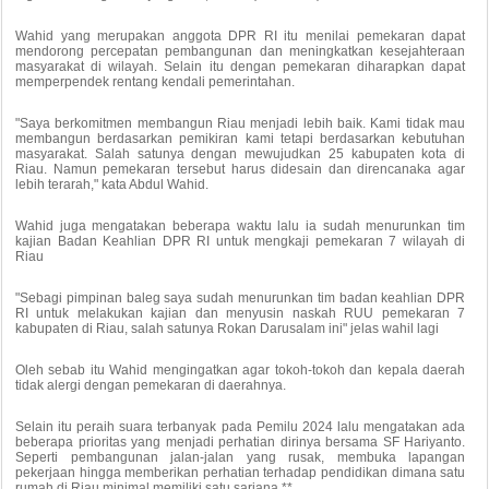
Wahid yang merupakan anggota DPR RI itu menilai pemekaran dapat
mendorong percepatan pembangunan dan meningkatkan kesejahteraan
masyarakat di wilayah. Selain itu dengan pemekaran diharapkan dapat
memperpendek rentang kendali pemerintahan.
"Saya berkomitmen membangun Riau menjadi lebih baik. Kami tidak mau
membangun berdasarkan pemikiran kami tetapi berdasarkan kebutuhan
masyarakat. Salah satunya dengan mewujudkan 25 kabupaten kota di
Riau. Namun pemekaran tersebut harus didesain dan direncanaka agar
lebih terarah," kata Abdul Wahid.
Wahid juga mengatakan beberapa waktu lalu ia sudah menurunkan tim
kajian Badan Keahlian DPR RI untuk mengkaji pemekaran 7 wilayah di
Riau
"Sebagi pimpinan baleg saya sudah menurunkan tim badan keahlian DPR
RI untuk melakukan kajian dan menyusin naskah RUU pemekaran 7
kabupaten di Riau, salah satunya Rokan Darusalam ini" jelas wahil lagi
Oleh sebab itu Wahid mengingatkan agar tokoh-tokoh dan kepala daerah
tidak alergi dengan pemekaran di daerahnya.
Selain itu peraih suara terbanyak pada Pemilu 2024 lalu mengatakan ada
beberapa prioritas yang menjadi perhatian dirinya bersama SF Hariyanto.
Seperti pembangunan jalan-jalan yang rusak, membuka lapangan
pekerjaan hingga memberikan perhatian terhadap pendidikan dimana satu
rumah di Riau minimal memiliki satu sarjana.**