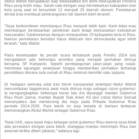
Abdul Wahid mengatakan siap mewakafkan diri demi mewujudkan Provinsi
Riau yang lebih maju. Salah satu dengan siap memekarkan kabupaten dan
kota yang saat ini berjumlah 12 menjadi 25 daerah otonom. Pemekaran
dinilai bisa membuat pembangunan ndi daerah lebih terarah.
"Saya berkomitmen membangun Riau menjadi lebih baik. Kami tidak mau
membangun berdasarkan pemikiran kami tetapi berdasarkan kebutuhan
masyarakat. Salahsatunya dengan mewujudkan 25 kabupaten kota di Riau.
Namun pemekaran tersebut harus didesain dan direncanaka agar lebih
terarah," kata Wahid.
Pada kesempatan itu peraih suara terbanyak pada Pemilu 2024 lalu
mengatakan ada beberapa prioritas yang menjadi perhatian dirinya
bersama SF Hariyanto. Seperti pembangunan jalan-jalan yang rusak,
membuka lapangan pekerjaan hingga memberikan perhatian terhadap
pendidikan dimana satu rumah di Riau minimal memiliki satu sarjana.
Di hadapan pemuka adat dan tokoh masyarakat setempat Abdul Wahid
menceritakan bagaimana awal mula dirinya maju sebagai calon gubernur.
Ia mengungkapkan beberapa bulan lalu dia dipanggil mantan Gubernur
Riau Rusli Zainal, mantan Bupati Siak Arwin AS dan Ustaz Abdul Somad
menanyakan dan mendorong dia maju pada Pilkada Gubernur Riau
periode 2024-2029. Para tokoh ini siap berada di barisan terdepan
memenangkan Abdul Wahid sebagai Gubernur Riau.
"Kata UAS, saya layak maju sebagai calon gubernur Riau karena saya tidak
ada persoalan dengan para tokoh, dianggap mampu memimpin Riau dan
amanah ketika diberi jabatan," katanya lagi.