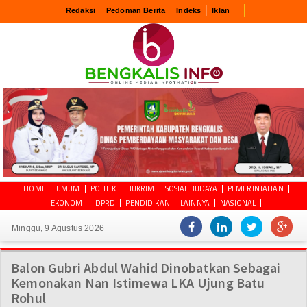
Redaksi
Pedoman Berita
Indeks
Iklan
HOME
UMUM
POLITIK
HUKRIM
SOSIAL BUDAYA
PEMERINTAHAN
EKONOMI
DPRD
PENDIDIKAN
LAINNYA
NASIONAL
Minggu, 9 Agustus 2026
Balon Gubri Abdul Wahid Dinobatkan Sebagai
Kemonakan Nan Istimewa LKA Ujung Batu
Rohul