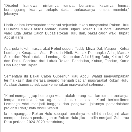
"Disebut Istimewa, pintarnya tempat bertanya, kayanya tempat
bertenggang, kuatnya pelapis dada, berkuasanya tempat meminta,"
jelasnya.
Hadir dalam kesempatan tersebut sejumlah tokoh masyarakat Rokan Hulu
H Dahnil Malik Datuk Bandaro, Wakil Bupati Rokan Hulu Indra Gunawan
yang juga Bakal Calon Bupati Rokan Hulu dan, bakal calon wakil bupati
Abdul Haris.
Ada pula tokoh masyarakat Rohul seperti Teddy Mirza Dal, Masperi, Ketua
Lembaga Kerapatan Adat, Beserta Ninik Mamak Pemangku Adat, Mamak
Soko dan Pisoko dalam Lembaga Kerapatan Adat Ujung Batu, Ketua LKA
dan Datuk Bandaro dari Luhak Rokan, Pandalian, Kabun, Tandun, Kunto
Dan Pagaran Tapah.
Sementara itu Bakal Calon Gubernur Riau Abdul Wahid menyampaikan
terima kasih dan merasa senang menjadi bagian masyarakat Rokan Hulu.
Apalagi dianggap sebagai kemenakan masyarakat setempat.
"Kami menganggap Lembaga Adat adalah orang tua dan tempat bertanya,
tempat meminta fatwa agar kami tidak tersesat. Kami berkomitmen
Lembaga Adat menjadi tonggak dan pengawal jalannya pemerintahan
provinsi Riau," kata Abdul Wahid.
Ia menganggap Rokan Hulu sebagai rumahnya sendiri dan berjanji akan
memprioritaskan pembangunan Rokan Hulu jika terpilih menjadi Gubernur
Riau periode 2024-2029 mendatang.