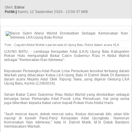
Oleh:
Editor
Politik
|
Kamis, 12 September 2024 - 13:59:37 WIB
Foto : Cagubri Abdul Wahid saat berada di Ujung Batu Rohul dalam acara KLA
UJUNG BATU, - Lembaga Kerapatan Adat (LKA) Ujung Batu Kabupaten
Rokan Hulu mengangkat Bakal Calon Gubernur Riau H Abdul Wahid
sebagai "Kemonakan Nan Istimewa".
Keputusan Pemangku Adat Pucuk Lima Persukuan tersebut tertuang dalam
Warkah yang dibacakan Ketua LKA Ujung Batu H Dahnil Malik Dt Bandaro
dalam acara Majelis Adat Olek Topung Tawa, yang digelar Gedung LKA
Ujung Batu, Kamis (12/9/2024).
Selain Bakal Calon Gubernur Riau Abdul Wahid yang dinobatkan sebagai
keluarga besar Pemangku Adat Pucuk Lima Persukuan, hal yang sama
juga diberikan kepada bakal calon bupati Rokan Hulu Abdul Haris.
"Jauh moncai kaum, dokek moncai suku. Koduo dunsanak kito, akan kito
naungi di bawah Panji-Panji Kerapatan Adat Ujungbatu. Namonyo
Komonakan Nan Istimewa," kata H. Dahnil Malik, M.Si Datuk Bandaro
membacakan Warkah.