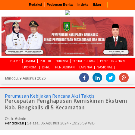
Redaksi
Pedoman Berita
Indeks
Iklan
HOME
UMUM
POLITIK
HUKRIM
SOSIAL BUDAYA
PEMERINTAHAN
EKONOMI
DPRD
PENDIDIKAN
LAINNYA
NASIONAL
Minggu, 9 Agustus 2026
Perumusan Kebijakan Rencana Aksi Taktis
Percepatan Penghapusan Kemiskinan Ekstrem
Kab. Bengkalis di 5 Kecamatan
Oleh:
Admin
Pendidikan
|
Selasa, 06 Agustus 2024 - 19:25:59 WIB