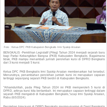
Foto : Ketua DPC PKB Kabupaten Bengkalis Irmi Syakip Arsalan
BENGKALIS -Pemilihan Legislatif (Pileg) Tahun 2024 menjadi sejarah baru
bagi Partai Kebangkitan Bangsa (PKB) Kabupaten Bengkalis. Bagaimana
tidak, PKB mampu menambah jumlah perolehan kursi di DPRD Bengkalis
dari 3 kursi menjadi 5 kursi.
Ketua DPC PKB Bengkalis Irmi Syakip Arsalan membenarkan hal tersebut.
Menurutnya, penambahan perolehan jumlah kursi ini merupakan capaian
tertinggi sepanjang sejarah PKB berdiri di Kabupaten Bengkalis.
"Alhamdulillah, pada Pileg Tahun 2024 ini PKB memperoleh 5 kursi di
DPRD, artinya kursi kita bertambah. Ini merupakan capaian tertinggi dalam
sejarah PKB mengabdi di Kabupaten Bengkalis,"ucap Irmi Syakip Arsalan,
Rabu (6/3/2024).
Perolehan lima kursi di DPRD Bengkalis masing-masing di Dapil Bengkalis