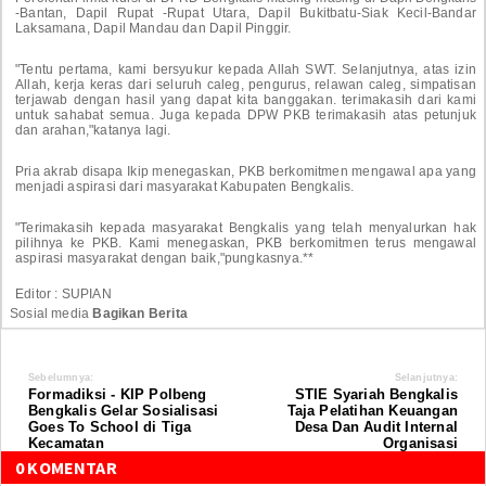
-Bantan, Dapil Rupat -Rupat Utara, Dapil Bukitbatu-Siak Kecil-Bandar
Laksamana, Dapil Mandau dan Dapil Pinggir.
"Tentu pertama, kami bersyukur kepada Allah SWT. Selanjutnya, atas izin
Allah, kerja keras dari seluruh caleg, pengurus, relawan caleg, simpatisan
terjawab dengan hasil yang dapat kita banggakan. terimakasih dari kami
untuk sahabat semua. Juga kepada DPW PKB terimakasih atas petunjuk
dan arahan,"katanya lagi.
Pria akrab disapa Ikip menegaskan, PKB berkomitmen mengawal apa yang
menjadi aspirasi dari masyarakat Kabupaten Bengkalis.
"Terimakasih kepada masyarakat Bengkalis yang telah menyalurkan hak
pilihnya ke PKB. Kami menegaskan, PKB berkomitmen terus mengawal
aspirasi masyarakat dengan baik,"pungkasnya.**
Editor : SUPIAN
Sosial media
Bagikan Berita
Sebelumnya:
Selanjutnya:
Formadiksi - KIP Polbeng
STIE Syariah Bengkalis
Bengkalis Gelar Sosialisasi
Taja Pelatihan Keuangan
Goes To School di Tiga
Desa Dan Audit Internal
Kecamatan
Organisasi
0 KOMENTAR