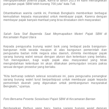
mengoptimalkan potensi pajak, karna di tahun 2023 ini kami menargetkan
pungutan pajak SBW lebih kurang 700 juta” kata Tuti.
Ditambahkan wanita cantik ini, Pemkab Bengkalis memberikan berbagai
kemudahan kepada masyarakat untuk membayar pajak. Karena dengan
membayar pajak banyak manfaat yang bisa dirasakan oleh masyarakat.
Salah Satu Staf Bapenda Saat Meymapaikan Materi Pajak SBW di
Kecamatan Rupat Utara
Kepada pengusaha burung walet baik yang terdapat pada bangunan-
bangunan milik swasta maupun di atas bangunan pemerintah dan
pengusaha badan milik negara atau daerah, diminta membayar pajak
sarang burung walet sesuai dengan aturan dan ketentuan yang berlaku.
Tuti menegaskan, bagi wajib pajak atau masyarakat yang tidak
mengindahkan ketentuan ini akan dilakukan pemungutan secara paksa
sesuai dengan prosedur yang berlaku.
"Kita berharap setelah selesai sosialisasi ini, para pengusaha penangkar
sarang burung walet turut berpartisipasi untuk membayar pajak kepada
pemerintah daerah yang digunakan untuk pembangunan masyarakat
Bengkalis," ujarnya.
Foto Bersama Peserta Sosialisasi Pajak SBW di Kecamatan Bantan
Berdasarkan Perbup yang baru, harga sarang burung walet dengan