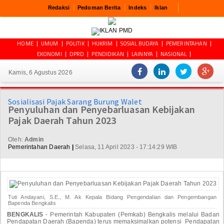
Redaksi
Pedoman Berita
Indeks
Iklan
HOME
UMUM
POLITIK
HUKRIM
SOSIAL BUDAYA
PEMERINTAHAN
EKONOMI
DPRD
PENDIDIKAN
LAINNYA
NASIONAL
Kamis, 6 Agustus 2026
Sosialisasi Pajak Sarang Burung Walet
Penyuluhan dan Penyebarluasan Kebijakan
Pajak Daerah Tahun 2023
Oleh:
Admin
Pemerintahan Daerah
|
Selasa, 11 April 2023 - 17:14:29 WIB
Tuti Andayani, S.E., M. Ak Kepala Bidang Pengendalian dan Pengembangan
Bapenda Bengkalis
BENGKALIS
- Pemerintah Kabupaten (Pemkab) Bengkalis melalui Badan
Pendapatan Daerah (Bapenda) terus memaksimalkan potensi Pendapatan