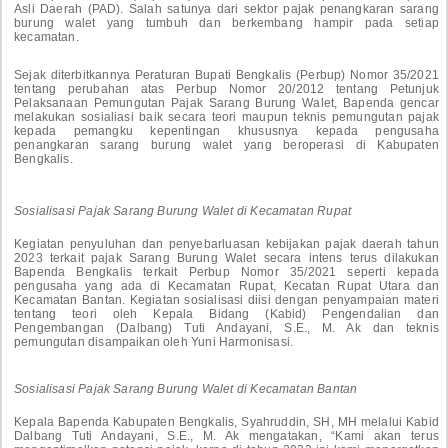
Asli Daerah (PAD). Salah satunya dari sektor pajak penangkaran sarang
burung walet yang tumbuh dan berkembang hampir pada setiap
kecamatan.
Sejak diterbitkannya Peraturan Bupati Bengkalis (Perbup) Nomor 35/2021
tentang perubahan atas Perbup Nomor 20/2012 tentang Petunjuk
Pelaksanaan Pemungutan Pajak Sarang Burung Walet, Bapenda gencar
melakukan sosialiasi baik secara teori maupun teknis pemungutan pajak
kepada pemangku kepentingan khususnya kepada pengusaha
penangkaran sarang burung walet yang beroperasi di Kabupaten
Bengkalis.
Sosialisasi Pajak Sarang Burung Walet di Kecamatan Rupat
Kegiatan penyuluhan dan penyebarluasan kebijakan pajak daerah tahun
2023 terkait pajak Sarang Burung Walet secara intens terus dilakukan
Bapenda Bengkalis terkait Perbup Nomor 35/2021 seperti kepada
pengusaha yang ada di Kecamatan Rupat, Kecatan Rupat Utara dan
Kecamatan Bantan. Kegiatan sosialisasi diisi dengan penyampaian materi
tentang teori oleh Kepala Bidang (Kabid) Pengendalian dan
Pengembangan (Dalbang) Tuti Andayani, S.E., M. Ak dan teknis
pemungutan disampaikan oleh Yuni Harmonisasi.
Sosialisasi Pajak Sarang Burung Walet di Kecamatan Bantan
Kepala Bapenda Kabupaten Bengkalis, Syahruddin, SH, MH melalui Kabid
Dalbang Tuti Andayani, S.E., M. Ak mengatakan, “Kami akan terus