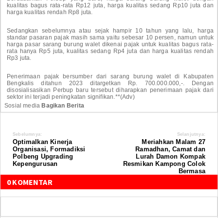
kualitas bagus rata-rata Rp12 juta, harga kualitas sedang Rp10 juta dan
harga kualitas rendah Rp8 juta.
Sedangkan sebelumnya atau sejak hampir 10 tahun yang lalu, harga
standar pasaran pajak masih sama yaitu sebesar 10 persen, namun untuk
harga pasar sarang burung walet dikenai pajak untuk kualitas bagus rata-
rata hanya Rp5 juta, kualitas sedang Rp4 juta dan harga kualitas rendah
Rp3 juta.
Penerimaan pajak bersumber dari sarang burung walet di Kabupaten
Bengkalis ditahun 2023 ditargetkan Rp. 700.000.000,-. Dengan
disosialisasikan Perbup baru tersebut diharapkan penerimaan pajak dari
sektor ini terjadi peningkatan signifikan.**(Adv)
Sosial media
Bagikan Berita
Sebelumnya:
Selanjutnya:
Optimalkan Kinerja
Meriahkan Malam 27
Organisasi, Formadiksi
Ramadhan, Camat dan
Polbeng Upgrading
Lurah Damon Kompak
Kepengurusan
Resmikan Kampong Colok
Bermasa
0 KOMENTAR