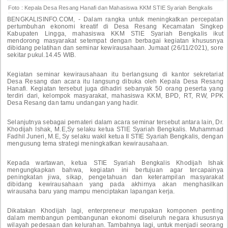
Foto : Kepala Desa Resang Hanafi dan Mahasiswa KKM STIE Syariah Bengkalis
BENGKALISINFO.COM, - Dalam rangka untuk meningkatkan percepatan
pertumbuhan ekonomi kreatif di Desa Resang Kecamatan Singkep
Kabupaten Lingga, mahasiswa KKM STIE Syariah Bengkalis ikut
mendorong masyarakat setempat dengan berbagai kegiatan khususnya
dibidang pelatihan dan seminar kewirausahaan. Jumaat (26/11/2021), sore
sekitar pukul.14.45 WIB.
Kegiatan seminar kewirausahaan itu berlangsung di kantor sekretariat
Desa Resang dan acara itu langsung dibuka oleh Kepala Desa Resang
Hanafi. Kegiatan tersebut juga dihadiri sebanyak 50 orang peserta yang
terdiri dari, kelompok masyarakat, mahasiswa KKM, BPD, RT, RW, PPK
Desa Resang dan tamu undangan yang hadir.
Selanjutnya sebagai pemateri dalam acara seminar tersebut antara lain, Dr.
Khodijah Ishak, M.E,Sy selaku ketua STIE Syariah Bengkalis. Muhammad
Fadhil Juneri, M.E, Sy selaku wakil ketua II STIE Syariah Bengkalis, dengan
mengusung tema strategi meningkatkan kewirausahaan.
Kepada wartawan, ketua STIE Syariah Bengkalis Khodijah Ishak
mengungkapkan bahwa, kegiatan ini bertujuan agar tercapainya
peningkatan jiwa, sikap, pengetahuan dan keterampilan masyarakat
dibidang kewirausahaan yang pada akhirnya akan menghasilkan
wirausaha baru yang mampu menciptakan lapangan kerja.
Dikatakan Khodijah lagi, enterpreneur merupakan komponen penting
dalam membangun pembangunan ekonomi diseluruh negara khususnya
wilayah pedesaan dan kelurahan. Tambahnya lagi, untuk menjadi seorang