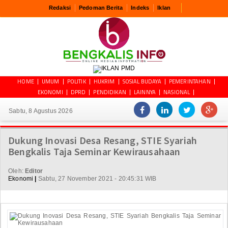
Redaksi
Pedoman Berita
Indeks
Iklan
HOME
UMUM
POLITIK
HUKRIM
SOSIAL BUDAYA
PEMERINTAHAN
EKONOMI
DPRD
PENDIDIKAN
LAINNYA
NASIONAL
Sabtu, 8 Agustus 2026
Dukung Inovasi Desa Resang, STIE Syariah
Bengkalis Taja Seminar Kewirausahaan
Oleh:
Editor
Ekonomi
|
Sabtu, 27 November 2021 - 20:45:31 WIB