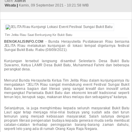
Oleh:
Admin
Wisata
|
Kamis, 09 September 2021 - 10:21:58 WIB
Tim Jelita Riau Saat Berkunjung Ke Bukit Batu
BENGKALISINFO.COM
- Bunda Herayulwita Pustakawan Riau bersama
JELITA Riau melakukan kunjungan di lokasi tempat digelarnya festival
Sungai Bukit Batu. Rabu (08/09/2021).
Kunjungan tersebut langsung disambut Sekretaris Desa Bukit Batu
Suwarno, Ketua LAMR Desa Bukit Batu, Muhammad Fahmi dan beberapa
perangkat desa.
Menurut Bunda Herayulwita Ketua Tim Jelita Riau dalam kunjungannya itu
mengatakan "JELITA Riau sangat mendukung event Festival Sungai Bukit
Batu karena bagian dari literasi yang sangat kreatif dan inovatif untuk
mengangkat Pariwisata Bukit Batu dan ekonomi kreatif tradisional seperti
tenun lejo, kerupuk sagu, makanan khas melayu dan sebagainya" katanya.
Selanjutnya, ia juga menghimbau kepada seluruh masyarakat Bukit Batu
Laut agar tetap menjaga nilai-nilai budaya yang sudah ada dari turun
temurun yang menjadi kebiasaan masyarakat. Salah satunya dengan
program literasi pengenalan budaya kepada generasi muda serta membuat
catatan-catatan terhadap peninggalan barang-barang zaman dahulu,
seperti lelo yang ada di rumah Orang Kaya Raja Negara.