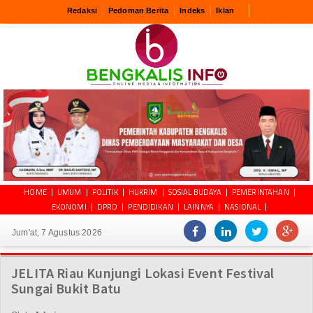
Redaksi
Pedoman Berita
Indeks
Iklan
HOME
UMUM
POLITIK
HUKRIM
SOSIAL BUDAYA
PEMERINTAHAN
EKONOMI
DPRD
PENDIDIKAN
LAINNYA
NASIONAL
Jum'at, 7 Agustus 2026
JELITA Riau Kunjungi Lokasi Event Festival
Sungai Bukit Batu