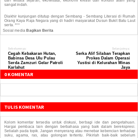
dari wisata sejarah, ekowisata, ekonomi kreatif dan kondisi alam yang
sangat indah.
Diakhir kunjungan ditutup dengan Sembang - Sembang Literasi di Rumah
Orang Kaya Raja Negara yang di hadiri masyarakat Dusun Bukit Batu Laut
serta. ***
Sosial media
Bagikan Berita
Sebelumnya:
Selanjutnya:
Cegah Kebakaran Hutan,
Serka Alif Silaban Terapkan
Babinsa Desa Ulu Pulau
Prokes Dalam Operasi
Serda Zamzuri Gelar Patroli
Yustisi di Kelurahan Minas
Karlahut
Jaya
0 KOMENTAR
TULIS KOMENTAR
Kolom komentar tersedia untuk diskusi, berbagi ide dan pengetahuan.
Hargai pembaca lain dengan berbahasa yang baik dalam berekspresi.
Setialah pada topik. Jangan menyerang atau menebar kebencian terhadap
suku, agama, ras, atau golongan tertentu. Pikirlah baik-baik sebelum