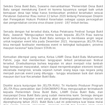
Sekdes Desa Bukit Batu, Suwarno menambahkan "Pemerintah Desa Bukit
Batu sangat mendukung Event ini karena tujuannya sangat baik untuk
kemajuan desa tapi tetap harus berdasarkan protokol kesehatan sesuai
Peraturan Gubernur Riau nomor 22 tahun 2020 tentang Penerapan Disiplin
dan Penegakan Hukum Protokol Kesehatan sebagai upaya pencegahan
dan pengendalian corona virus disase (covid - 19)" imbuh beliau.
Senada dengan hal tersebut diata, Ketua Pelaksana Festival Sungai Bukit
Batu, Juwandi "Mengucapkan terima kasih kepada JELITA Riau karena
telah berkunjung di Desa Bukit Batu semoga ini membawa angin segar
untuk kegiatan event kita pada Desember 2021. Harapannya JELITA Riau
bisa menjadi fasilisator membawa event ni ketingkat kabupaten, provinsi
maupun nasional" kata Dosen STAIN ini.
Kemudian ditempat yang sama, Ketua LAMR Desa Bukit Batu Muhammad
Fahmi, juga ikut memberikan tanggapan terkait pelaksanaan festival
tersebut. Disebutkannya bahwa kegiatan ini akan menjadi nilai tambah
bagi kemajuan masyarakat, selain dapat mengembangkan ekonomi kreatif,
ekowisata mangrove, wisata sejarah rumah orang kaya raja negara yabg
menjadi puncak event yang ditunggu - tunggu wisatawan baik dari dalam
maupun dari luar Kecamatan Bukit Batu.
Diakhir acara kunjungan tim JELITA RIAU, Tri Hartanto Produser Program
JELITA Riau perwakilan dari DISKOMINFO Riau mengucapkan terimakasih
kepada Pemerintah Desa Bukit Batu, LAMR Desa Bukit Batu, dan
masyarajat Desa Bukit Batu yang sudah menerima kami. Semoga dengan
silaturahmi ini kegiatan event yang akan diselenggarakan berjalan lancar
dipenghujung tahun 2021. Bukit Batu Laut ini potensinya luar biasa mulai