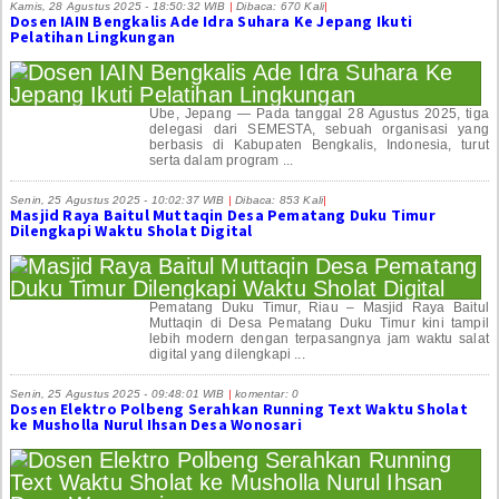
Kamis, 28 Agustus 2025 - 18:50:32 WIB
|
Dibaca: 670 Kali
|
Dosen IAIN Bengkalis Ade Idra Suhara Ke Jepang Ikuti
Pelatihan Lingkungan
Ube, Jepang — Pada tanggal 28 Agustus 2025, tiga
delegasi dari SEMESTA, sebuah organisasi yang
berbasis di Kabupaten Bengkalis, Indonesia, turut
serta dalam program ...
Senin, 25 Agustus 2025 - 10:02:37 WIB
|
Dibaca: 853 Kali
|
Masjid Raya Baitul Muttaqin Desa Pematang Duku Timur
Dilengkapi Waktu Sholat Digital
Pematang Duku Timur, Riau – Masjid Raya Baitul
Muttaqin di Desa Pematang Duku Timur kini tampil
lebih modern dengan terpasangnya jam waktu salat
digital yang dilengkapi ...
Senin, 25 Agustus 2025 - 09:48:01 WIB
|
komentar: 0
Dosen Elektro Polbeng Serahkan Running Text Waktu Sholat
ke Musholla Nurul Ihsan Desa Wonosari