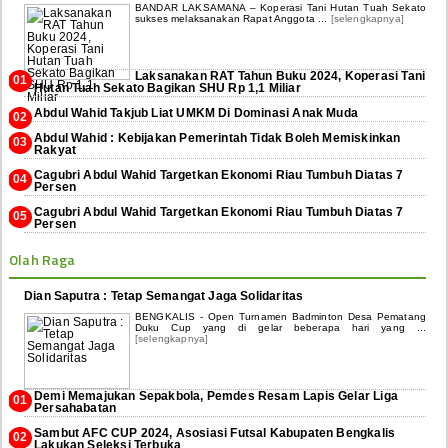
BANDAR LAKSAMANA – Koperasi Tani Hutan Tuah Sekato
sukses melaksanakan Rapat Anggota ...
[selengkapnya]
Laksanakan RAT Tahun Buku 2024, Koperasi Tani
Hutan Tuah Sekato Bagikan SHU Rp 1,1 Miliar
Abdul Wahid Takjub Liat UMKM Di Dominasi Anak Muda
Abdul Wahid : Kebijakan Pemerintah Tidak Boleh Memiskinkan
Rakyat
Cagubri Abdul Wahid Targetkan Ekonomi Riau Tumbuh Diatas 7
Persen
Cagubri Abdul Wahid Targetkan Ekonomi Riau Tumbuh Diatas 7
Persen
Olah Raga
Dian Saputra : Tetap Semangat Jaga Solidaritas
BENGKALIS - Open Turnamen Badminton Desa Pematang
Duku Cup yang di gelar beberapa hari yang ...
[selengkapnya]
Demi Memajukan Sepakbola, Pemdes Resam Lapis Gelar Liga
Persahabatan
Sambut AFC CUP 2024, Asosiasi Futsal Kabupaten Bengkalis
Lakukan Seleksi Terbuka