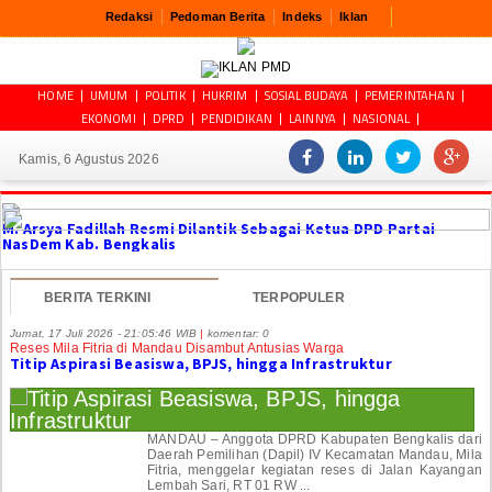
Redaksi
Pedoman Berita
Indeks
Iklan
HOME
UMUM
POLITIK
HUKRIM
SOSIAL BUDAYA
PEMERINTAHAN
EKONOMI
DPRD
PENDIDIKAN
LAINNYA
NASIONAL
Kamis, 6 Agustus 2026
M. Arsya Fadillah Resmi Dilantik Sebagai Ketua DPD Partai
NasDem Kab. Bengkalis
BERITA TERKINI
TERPOPULER
Jumat, 17 Juli 2026 - 21:05:46 WIB
|
komentar: 0
Reses Mila Fitria di Mandau Disambut Antusias Warga
Titip Aspirasi Beasiswa, BPJS, hingga Infrastruktur
MANDAU – Anggota DPRD Kabupaten Bengkalis dari
Daerah Pemilihan (Dapil) IV Kecamatan Mandau, Mila
Fitria, menggelar kegiatan reses di Jalan Kayangan
Lembah Sari, RT 01 RW ...