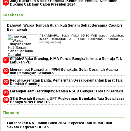
Janji Kucurkan 5 Miliar Perdesa, Kelompok Pemuda Komitmen
Dukung Cak Imin Calon Presiden 2024
Kesehatan
Dahsyat, Warga Tumpah Ruah Ikuti Senam Sehat Bersama Cagubri
Bermarwah
PEKANBARU. Sejak Pukul 05.30 WIB warga pekanbaru
sudah memadati Jl. Todak Pekanbaru, tempat ...
[selengkapnya]
Cegah Angka Stunting, HIMA Persis Bengkalis Imbau Remaja Tak
Lakukan PD
Menyambut Ramadhan, PPNI Bengkalis Gelar Ceramah Agama
dan Pembagian Sembako
Peduli Kesehatan Balita, Pemerintah Desa Kelemantan Barat Taja
Rembuk Stunting
Larangan Jam Berkunjung Pasien RSUD Bengkalis Masih Berlaku
STIE Syariah Bersama UPT Puskesmas Bengkalis Taja Sosialisasi
Bahaya Virus HIV/AIDS
Ekonomi
Laksanakan RAT Tahun Buku 2024, Koperasi Tani Hutan Tuah
Sekato Bagikan SHU Rp