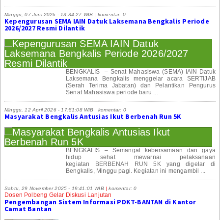
Minggu, 07 Juni 2026 - 13:34:27 WIB
|
komentar: 0
Kepengurusan SEMA IAIN Datuk Laksemana Bengkalis Periode
2026/2027 Resmi Dilantik
BENGKALIS – Senat Mahasiswa (SEMA) IAIN Datuk
Laksemana Bengkalis menggelar acara SERTIJAB
(Serah Terima Jabatan) dan Pelantikan Pengurus
Senat Mahasiswa periode baru ...
Minggu, 12 April 2026 - 17:51:08 WIB
|
komentar: 0
Masyarakat Bengkalis Antusias Ikut Berbenah Run 5K
BENGKALIS – Semangat kebersamaan dan gaya
hidup sehat mewarnai pelaksanaan
kegiatan BERBENAH RUN 5K yang digelar di
Bengkalis, Minggu pagi. Kegiatan ini mengambil ...
Sabtu, 29 November 2025 - 19:41:01 WIB
|
komentar: 0
Dosen Polbeng Gelar Diskusi Lanjutan
Pengembangan Sistem Informasi PDKT-BANTAN di Kantor
Camat Bantan