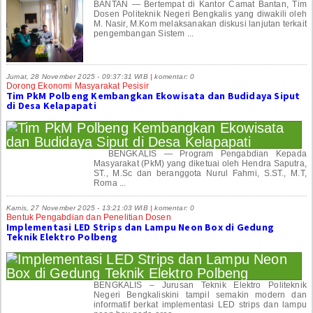
BANTAN — Bertempat di Kantor Camat Bantan, Tim
Dosen Politeknik Negeri Bengkalis yang diwakili oleh
M. Nasir, M.Kom melaksanakan diskusi lanjutan terkait
pengembangan Sistem ...
Jumat, 28 November 2025 - 09:37:31 WIB
|
komentar: 0
Dorong Ekonomi Masyarakat Pesisir
Tim PkM Polbeng Kembangkan Ekowisata dan Budidaya Siput
di Desa Kelapapati
BENGKALIS — Program Pengabdian Kepada
Masyarakat (PkM) yang diketuai oleh Hendra Saputra,
ST., M.Sc dan beranggota Nurul Fahmi, S.ST., M.T,
Roma ...
Kamis, 27 November 2025 - 13:21:03 WIB
|
komentar: 0
Bentuk Pengabdian dan Penelitian Dosen
Implementasi LED Strips dan Lampu Neon Box di Gedung
Teknik Elektro Polbeng
BENGKALIS – Jurusan Teknik Elektro Politeknik
Negeri Bengkaliskini tampil semakin modern dan
informatif berkat implementasi LED strips dan lampu