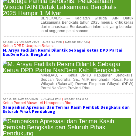
BENGKALIS — Kegiatan wisuda IAIN Datuk
Laksamana Bengkalis tahun 2025 menuai kritik keras
dari mahasiswa. Berdasarkan informasi yang beredar,
total anggaran pelaksanaan ...
Selasa, 21 Oktober 2025 - 11:46:18 WIB
|
Dibaca: 569 Kali
|
Ketua DPRD Ucapkan Selamat
M. Arsya Fadillah Resmi Dilantik Sebagai Ketua DPD Partai
NasDem Kab. Bengkalis
MANDAU, - Ketua DPRD Kabupaten Bengkalis,
Septian Nugraha, SE., M.IP, menghadiri Rapat Kerja
Wilayah (Rakerwil) Dewan Pimpinan Wilayah (DPW)
Partai NasDem Provinsi Riau, ...
Senin, 06 Oktober 2025 - 13:04:03 WIB
|
Dibaca: 654 Kali
|
Ketua Panpel Muswil VI Himapersis Riau
Sampaikan Apresiasi dan Terima Kasih Pemkab Bengkalis dan
Seluruh Pihak Pendukung