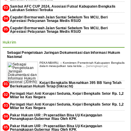
Sambut AFC CUP 2024, Asosiasi Futsal Kabupaten Bengkalis
Lakukan Seleksi Terbuka
Cagubri Bermarwah Jalan Santai Sebelum Tes MCU, Beri
Apresiasi Pelayanan Tenaga Medis RSUD
Cagubri Bermarwah Jalan Santai Sebelum Tes MCU, Beri
Apresiasi Pelayanan Tenaga Medis RSUD
Hukrim
Sebagai Pengelolaan Jaringan Dokumentasi dan Informasi Hukum
Nasional
PEKANBARU, – Komitmen Pemerintah Kabupaten Bengkalis
dalam mewujudkan tata kelola ...
[selengkapnya]
Kejari Bengkalis Musnahkan 395 BB Yang Telah
Berkekuatan Hukum Tetap (Inkracht)
Peringati Hari Anti Korupsi Sedunia, Kejari Bengkalis Setor Rp. 1,2
Miliar ke Kas Negara
Peringati Hari Anti Korupsi Sedunia, Kejari Bengkalis Setor Rp. 1,2
Miliar ke Kas Negara
Pakar Hukum UIR : Praperadilan Bisa Uji Kejanggalan
Penangkapan Gubernur Riau Oleh KPK
Pakar Hukum UIR : Praperadilan Bisa Uji Kejanggalan
Penangkapan Gubernur Riau Oleh KPK