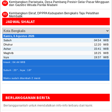
Kembangkan Pariwisata, Desa Pambang Pesisir Gelar Pasar Mingguan
dan Gazebo Wisata Pantai Madani
Kembangkan Ekraf, DPPPA Kabupaten Bengkalis Taja Pelatihan
Membatik
JADWAL SHALAT
Kamis, 6 Agustus 2026
Subuh
04:54 WIB
Dhuhur
12:20 WIB
Ashar
15:41 WIB
Maghrib
18:25 WIB
Isya
19:37 WIB
Imsak : 04:44 WIB
Subuh : 20° , Isya : 18°
Waktu sudah ditambah 2 menit
BERLANGGANAN BERITA
Berlanggananlah untuk mendafatkan info-info terbaru dari kami.