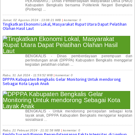
PEKANBARU,- Dinas Pemberdayaan Masyarakat Desa (PMD)
Kabupaten Bengkalis bersama Politeknik Negeri Bengkalis
(Polbeng) ...
Jumat, 02 Agustus 2024 - 13:08:21 WIB
|
komentar: 0
Tingkatkan Ekonomi Lokal, Masyarakat Rupat Utara Dapat Pelatihan
Olahan Hasil Laut
BENGKALIS - Dinas pemberdayaan perempuan dan
perlindungan anak (DPPPA) Kabupaten Bengkalis menggelar
kegiatan pelatihan olahan ...
Rabu, 31 Juli 2024 - 11:59:52 WIB
|
komentar: 0
DPPPA Kabupaten Bengkalis Gelar Monitoring Untuk mendorong
Sebagai Kota Layak Anak
BENGKALIS - Untuk mendorong percepatan sebagai kota
layak anak, DPPPA Kabupaten Bengkalis menggelar kegiatan
sosialisasi ...
Rabu, 21 Februari 2024 - 21:32:58 WIB
|
komentar: 0
Emilda Susanti Pimpin Penandatanganan Fakta Integritas di Lingkup