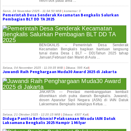
neon box pada area ...
Senin, 24 November 2025 - 11:34:50 WIB
|
komentar: 0
Pemerintah Desa Senderak Kecamatan Bengkalis Salurkan
Pembagian BLT DD TA 2025
BENGKALIS – Pemerintah Desa Senderak
Kecamatan Bengkalis bagikan bantuan langsung
tunai dana Desa ( BLT – DD)Tahun 2025 tahap
Januari,Februari dan Maret di Aula ...
Selasa, 04 November 2025 - 11:39:35 WIB
|
Dibaca: 595 Kali
|
Juwandi Raih Penghargaan Muda30 Award 2025 di Jakarta
JAKARTA — Prestasi membanggakan kembali
ditorehkan oleh putra daerah Bengkalis. Juwandi,
dosen Aparatur Sipil Negara (ASN) di IAIN Datuk
Laksemana Bengkalis sekaligus Ketua ...
Selasa, 21 Oktober 2025 - 12:20:15 WIB
|
Dibaca: 4307 Kali
|
Diduga Panitia Berbisnis! Pelaksanaan Wisuda IAIN Datuk
Laksamana Bengkalis 2025 Hampir 1 Milyar