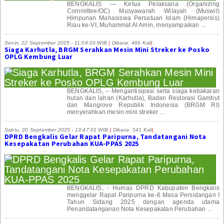
BENGKALIS — Ketua Pelaksana (Organizing
Committee/OC) Musyawarah Wilayah (Muswil)
Himpunan Mahasiswa Persatuan Islam (Himapersis)
Riau ke-VI, Muhammat Al Amin, menyampaikan ...
Senin, 22 September 2025 - 11:09:03 WIB
|
Dibaca: 466 Kali
|
Siaga Karhutla, BRGM Serahkan Mesin Mini Streker ke Posko
OPLG Kembung Luar
BENGKALIS, -- Mengantisipasi serta siaga kebakaran
hutan dan lahan (Karhutla), Badan Restorasi Gambut
dan Mangrove Republik Indonesia (BRGM RI)
menyerahkan mesin mini streker ...
Sabtu, 20 September 2025 - 13:47:01 WIB
|
Dibaca: 541 Kali
|
DPRD Bengkalis Gelar Rapat Paripurna, Tandatangani Nota
Kesepakatan Perubahan KUA-PPAS 2025
BENGKALIS, - Humas DPRD Kabupaten Bengkalis
menggelar Rapat Paripurna ke-6 Masa Persidangan I
Tahun Sidang 2025 dengan agenda utama
Penandatanganan Nota Kesepakatan Perubahan ...